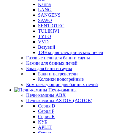
Karina
LANG
SANGENS
SAWO
SENTIOTEC
TULIKIVI
TYLO
VVD
Везувий
ТЭНы для электрических печей
Газовые печи для бани и сауны
Камни для банных печей
Баки для бани и сауны
Баки и нагреватели
Колонки водогрейные
Комплектующие для банных печей
Печи-камины
Печи-камины ABX
Печи-камины ASTOV (АСТОВ)
Серия D
Серия F
Серия R
КУБ
APLIT
Ферро