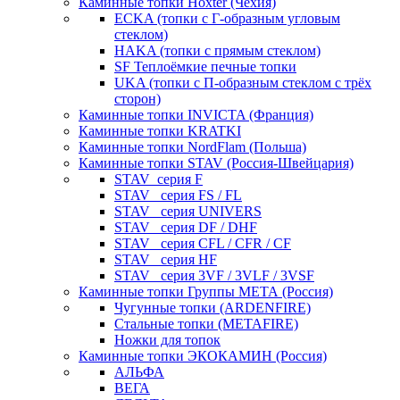
Каминные топки Hoxter (Чехия)
ECKA (топки с Г-образным угловым
стеклом)
HAKA (топки с прямым стеклом)
SF Теплоёмкие печные топки
UKA (топки с П-образным стеклом с трёх
сторон)
Каминные топки INVICTA (Франция)
Каминные топки KRATKI
Каминные топки NordFlam (Польша)
Каминные топки STAV (Россия-Швейцария)
STAV_серия F
STAV_ серия FS / FL
STAV_ серия UNIVERS
STAV_ серия DF / DHF
STAV_ серия CFL / CFR / CF
STAV_ серия HF
STAV_ серия 3VF / 3VLF / 3VSF
Каминные топки Группы МЕТА (Россия)
Чугунные топки (ARDENFIRE)
Стальные топки (METAFIRE)
Ножки для топок
Каминные топки ЭКОКАМИН (Россия)
АЛЬФА
ВЕГА