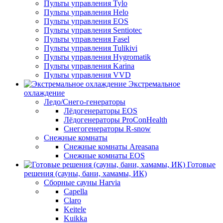
Пульты управления Tylo
Пульты управления Helo
Пульты управления EOS
Пульты управления Sentiotec
Пульты управления Fasel
Пульты управления Tulikivi
Пульты управления Hygromatik
Пульты управления Karina
Пульты управления VVD
Экстремальное
охлаждение
Ледо/Снего-генераторы
Лёдогенераторы EOS
Лёдогенераторы ProConHealth
Снегогенераторы R-snow
Снежные комнаты
Снежные комнаты Areasana
Снежные комнаты EOS
Готовые
решения (сауны, бани, хамамы, ИК)
Сборные сауны Harvia
Capella
Claro
Keitele
Kuikka