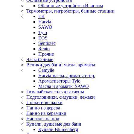
Обливные устройства
Обливные устройства Изистим
Термометры, гигрометры, банные станции
LK
Harvia
SAWO
Tylo
EOS
Sentiotec
Rento
Прочие
Часы банные
Веники для бани, масла, ароматы
Camylle
Harvia масла, ароматы и пр.
Ароматизаторы Tylo
Масла и ароматы SAWO
Гималайская соль для сауны
Подголовники, сидушки, лежаки
Полки и вешалки
Панно из дерева
Панно из керамики
Настилы на пол
Купели, душевые для бани
Купели Blumenberg