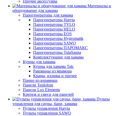
Прочие аксессуары
Материалы и
оборудование для хамама
Парогенераторы для хамама
Парогенераторы Harvia
Парогенераторы TYLO
Парогенераторы HELO
Парогенераторы EOS
Парогенераторы Hygromatik
Парогенераторы SAWO
Парогенераторы ПАРОМАКС
Парогенераторы TulaSauna
Комплектующие для хамама
Курны для хамама
Курны для хамама Talc
Раковины из мрамора
Краны, изливы и прочее
Панно из керамики
Панели Teplofom
Панели Lux Elements
Крепеж и смеси для панелей
Пульты
управления для сауны, бани, хамама
Пульты управления Harvia
Пульты управления SAWO