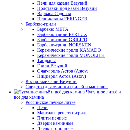
Печи для казана Везувий
Подставки под казан Везувий
Варвара Садовая
Печи-казаны FERINGER
Барбекю-грили
Барбекю МЕТА
Барбекю-грили FERLUX
Барбекю-грили GRILL’D
Барбекю-грили NORSKEN
Керамические грили KAMADO
Керамические грили MONOLITH
Тандыры
Грили Везувий
Очаг-гриль Астов (Astov)
Пиццерия Астов (Astov)
Костровые чаши Везувий
Средства для очистки грилей и мангалов
Чугунное литьё и
всё для камина
Российское печное литье
Печи
Мангалы, решетки-гриль
Плиты печные
Дверки каминные
Дверки топочные