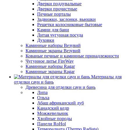
Дверки поддувальные
Дверки прочистные
Печные порталы
Задвижки, заслонки, вьюшки
Решетки колосниковые бытовые
Камни для бани
Литая чугунная посуда
Духовки
Каминные наборы Везувий
Каминные экраны Везувий
Кованые печные и каминные принадлежности
Чугунное литье FireWay
Каминные наборы Ragar
Каминные экраны Ragar
Материалы для
отделки саун и бань
Древесина для отделки саун и бань
Липа
Ольха
Абаш африканский дуб
Канадский кедр
Можжевельник
Хвойные породы
Панели RoHol
Терморадиата (Thermo Radiata)