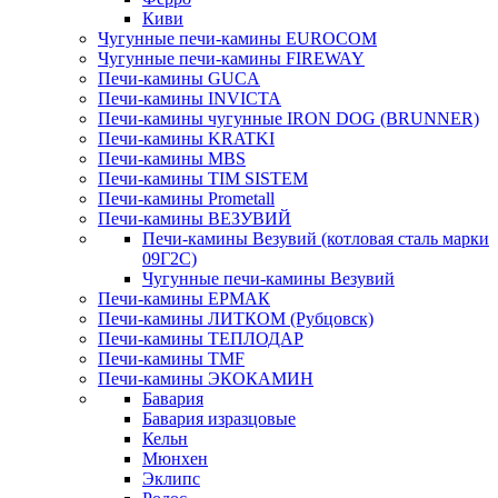
Киви
Чугунные печи-камины EUROCOM
Чугунные печи-камины FIREWAY
Печи-камины GUCA
Печи-камины INVICTA
Печи-камины чугунные IRON DOG (BRUNNER)
Печи-камины KRATKI
Печи-камины MBS
Печи-камины TIM SISTEM
Печи-камины Prometall
Печи-камины ВЕЗУВИЙ
Печи-камины Везувий (котловая сталь марки
09Г2С)
Чугунные печи-камины Везувий
Печи-камины ЕРМАК
Печи-камины ЛИТКОМ (Рубцовск)
Печи-камины ТЕПЛОДАР
Печи-камины TMF
Печи-камины ЭКОКАМИН
Бавария
Бавария изразцовые
Кельн
Мюнхен
Эклипс