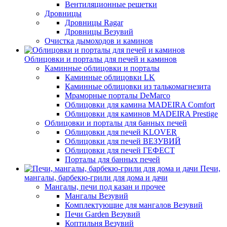
Вентиляционные решетки
Дровницы
Дровницы Ragar
Дровницы Везувий
Очистка дымоходов и каминов
Облицовки и порталы для печей и каминов
Каминные облицовки и порталы
Каминные облицовки LK
Каминные облицовки из талькомагнезита
Мраморные порталы DeMarco
Облицовки для камина MADEIRA Comfort
Облицовки для каминов MADEIRA Prestige
Облицовки и порталы для банных печей
Облицовки для печей KLOVER
Облицовки для печей ВЕЗУВИЙ
Облицовки для печей ГЕФЕСТ
Порталы для банных печей
Печи,
мангалы, барбекю-грили для дома и дачи
Мангалы, печи под казан и прочее
Мангалы Везувий
Комплектующие для мангалов Везувий
Печи Garden Везувий
Коптильня Везувий