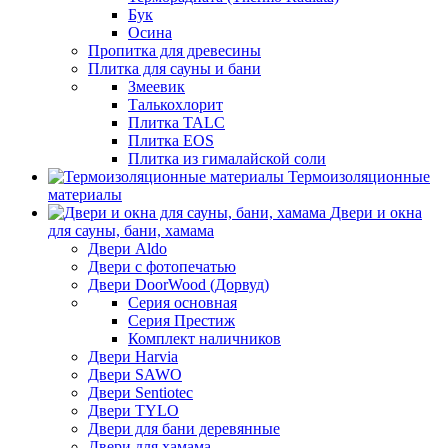
Бук
Осина
Пропитка для древесины
Плитка для сауны и бани
Змеевик
Талькохлорит
Плитка TALC
Плитка EOS
Плитка из гималайской соли
Термоизоляционные
материалы
Двери и окна
для сауны, бани, хамама
Двери Aldo
Двери с фотопечатью
Двери DoorWood (Дорвуд)
Серия основная
Серия Престиж
Комплект наличников
Двери Harvia
Двери SAWO
Двери Sentiotec
Двери TYLO
Двери для бани деревянные
Двери для хамама