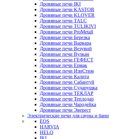
Дровяные печи IKI
Дровяные печи KASTOR
Дровяные печи KLOVER
Дровяные печи TALC
Дровяные печи TULIKIVI
Дровяные печи ProMetall
Дровяные печи Березка
Дровяные печи Варвара
Дровяные печи Везувий
Дровяные печи Вулкан
Дровяные печи ГЕФЕСТ
Дровяные печи Ермак
Дровяные печи ИзиСтим
Дровяные печи Калита
Дровяные печи Сабантуй
Дровяные печи Сударушка
Дровяные печи ТЕКЛАР
Дровяные печи Теплодар
Дровяные печи Чародейка
Дровяные печи Эверест
Электрические печи для сауны и бани
EOS
HARVIA
HELO
IKI