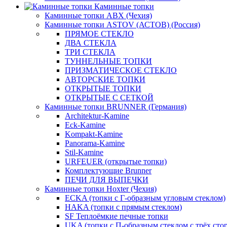
Каминные топки
Каминные топки ABX (Чехия)
Каминные топки ASTOV (АСТОВ) (Россия)
ПРЯМОЕ СТЕКЛО
ДВА СТЕКЛА
ТРИ СТЕКЛА
ТУННЕЛЬНЫЕ ТОПКИ
ПРИЗМАТИЧЕСКОЕ СТЕКЛО
АВТОРСКИЕ ТОПКИ
ОТКРЫТЫЕ ТОПКИ
ОТКРЫТЫЕ С СЕТКОЙ
Каминные топки BRUNNER (Германия)
Architektur-Kamine
Eck-Kamine
Kompakt-Kamine
Panorama-Kamine
Stil-Kamine
URFEUER (открытые топки)
Комплектующие Brunner
ПЕЧИ ДЛЯ ВЫПЕЧКИ
Каминные топки Hoxter (Чехия)
ECKA (топки с Г-образным угловым стеклом)
HAKA (топки с прямым стеклом)
SF Теплоёмкие печные топки
UKA (топки с П-образным стеклом с трёх сто