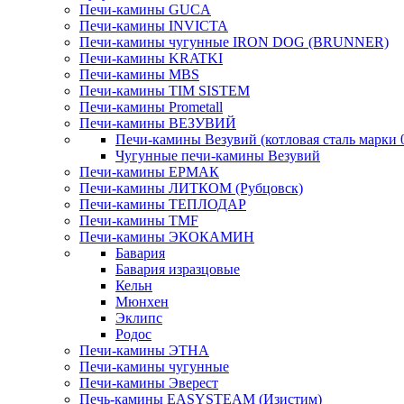
Печи-камины GUCA
Печи-камины INVICTA
Печи-камины чугунные IRON DOG (BRUNNER)
Печи-камины KRATKI
Печи-камины MBS
Печи-камины TIM SISTEM
Печи-камины Prometall
Печи-камины ВЕЗУВИЙ
Печи-камины Везувий (котловая сталь марки 
Чугунные печи-камины Везувий
Печи-камины ЕРМАК
Печи-камины ЛИТКОМ (Рубцовск)
Печи-камины ТЕПЛОДАР
Печи-камины TMF
Печи-камины ЭКОКАМИН
Бавария
Бавария изразцовые
Кельн
Мюнхен
Эклипс
Родос
Печи-камины ЭТНА
Печи-камины чугунные
Печи-камины Эверест
Печь-камины EASYSTEAM (Изистим)