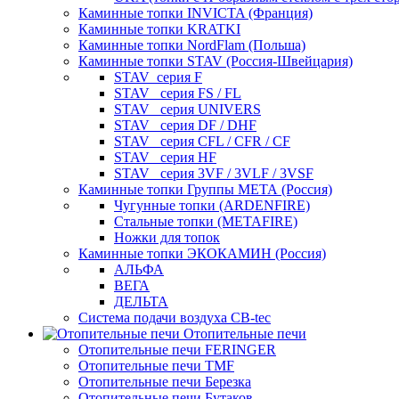
Каминные топки INVICTA (Франция)
Каминные топки KRATKI
Каминные топки NordFlam (Польша)
Каминные топки STAV (Россия-Швейцария)
STAV_серия F
STAV_ серия FS / FL
STAV_ серия UNIVERS
STAV_ серия DF / DHF
STAV_ серия CFL / CFR / CF
STAV_ серия HF
STAV_ серия 3VF / 3VLF / 3VSF
Каминные топки Группы МЕТА (Россия)
Чугунные топки (ARDENFIRE)
Стальные топки (METAFIRE)
Ножки для топок
Каминные топки ЭКОКАМИН (Россия)
АЛЬФА
ВЕГА
ДЕЛЬТА
Система подачи воздуха CB-tec
Отопительные печи
Отопительные печи FERINGER
Отопительные печи TMF
Отопительные печи Березка
Отопительные печи Бутаков