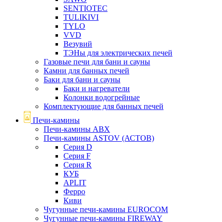
SENTIOTEC
TULIKIVI
TYLO
VVD
Везувий
ТЭНы для электрических печей
Газовые печи для бани и сауны
Камни для банных печей
Баки для бани и сауны
Баки и нагреватели
Колонки водогрейные
Комплектующие для банных печей
Печи-камины
Печи-камины ABX
Печи-камины ASTOV (АСТОВ)
Серия D
Серия F
Серия R
КУБ
APLIT
Ферро
Киви
Чугунные печи-камины EUROCOM
Чугунные печи-камины FIREWAY