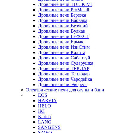
Дровяные печи TULIKIVI
Дровяные печи ProMetall
Дровяные печи Березка
Дровяные печи Варвара
Дровяные печи Везувий
Дровяные печи Вулкан
Дровяные печи ГЕФЕСТ
Дровяные печи Ермак
Дровяные печи ИзиСтим
Дровяные печи Калита
Дровяные печи Сабантуй
Дровяные печи Сударушка
Дровяные печи ТЕКЛАР
Дровяные печи Теплодар
Дровяные печи Чародейка
Дровяные печи Эверест
Электрические печи для сауны и бани
EOS
HARVIA
HELO
IKI
Karina
LANG
SANGENS
SAWO