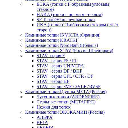
ECKA (топки с Г-образным угловым
стеклом)
HAKA (топки с прямым стеклом)
SF Теплоёмкие печные топки
UKA (топки с П-образным стеклом с трёх
сторон)
Каминные топки INVICTA (Франция)
Каминные топки KRATKI
Каминные топки NordFlam (Польша)
Каминные топки STAV (Россия-Швейцария)
STAV_серия F
STAV_ серия FS / FL
STAV_ серия UNIVERS
STAV_ серия DF / DHF
STAV_ серия CFL / CFR / CF
STAV_ серия HF
STAV_ серия 3VF / 3VLF / 3VSF
Каминные топки Группы МЕТА (Россия)
Чугунные топки (ARDENFIRE)
Стальные топки (METAFIRE)
Ножки для топок
Каминные топки ЭКОКАМИН (Россия)
АЛЬФА
ВЕГА
ДЕЛЬТА