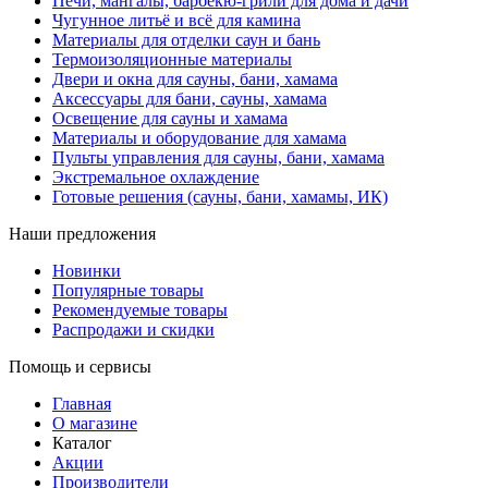
Печи, мангалы, барбекю-грили для дома и дачи
Чугунное литьё и всё для камина
Материалы для отделки саун и бань
Термоизоляционные материалы
Двери и окна для сауны, бани, хамама
Аксессуары для бани, сауны, хамама
Освещение для сауны и хамама
Материалы и оборудование для хамама
Пульты управления для сауны, бани, хамама
Экстремальное охлаждение
Готовые решения (сауны, бани, хамамы, ИК)
Наши предложения
Новинки
Популярные товары
Рекомендуемые товары
Распродажи и скидки
Помощь и сервисы
Главная
О магазине
Каталог
Акции
Производители