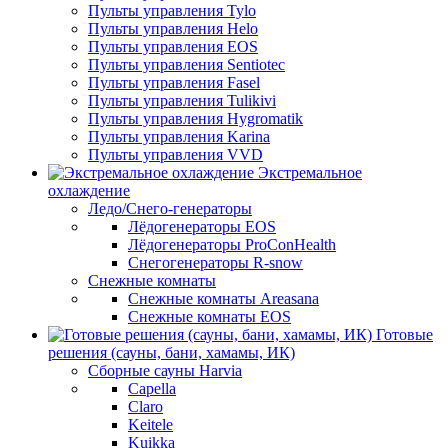
Пульты управления Tylo
Пульты управления Helo
Пульты управления EOS
Пульты управления Sentiotec
Пульты управления Fasel
Пульты управления Tulikivi
Пульты управления Hygromatik
Пульты управления Karina
Пульты управления VVD
Экстремальное
охлаждение
Ледо/Снего-генераторы
Лёдогенераторы EOS
Лёдогенераторы ProConHealth
Снегогенераторы R-snow
Снежные комнаты
Снежные комнаты Areasana
Снежные комнаты EOS
Готовые
решения (сауны, бани, хамамы, ИК)
Сборные сауны Harvia
Capella
Claro
Keitele
Kuikka