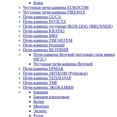
Киви
Чугунные печи-камины EUROCOM
Чугунные печи-камины FIREWAY
Печи-камины GUCA
Печи-камины INVICTA
Печи-камины чугунные IRON DOG (BRUNNER)
Печи-камины KRATKI
Печи-камины MBS
Печи-камины TIM SISTEM
Печи-камины Prometall
Печи-камины ВЕЗУВИЙ
Печи-камины Везувий (котловая сталь марки
09Г2С)
Чугунные печи-камины Везувий
Печи-камины ЕРМАК
Печи-камины ЛИТКОМ (Рубцовск)
Печи-камины ТЕПЛОДАР
Печи-камины TMF
Печи-камины ЭКОКАМИН
Бавария
Бавария изразцовые
Кельн
Мюнхен
Эклипс
Родос