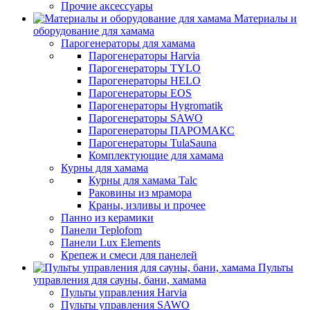
Прочие аксессуары
Материалы и
оборудование для хамама
Парогенераторы для хамама
Парогенераторы Harvia
Парогенераторы TYLO
Парогенераторы HELO
Парогенераторы EOS
Парогенераторы Hygromatik
Парогенераторы SAWO
Парогенераторы ПАРОМАКС
Парогенераторы TulaSauna
Комплектующие для хамама
Курны для хамама
Курны для хамама Talc
Раковины из мрамора
Краны, изливы и прочее
Панно из керамики
Панели Teplofom
Панели Lux Elements
Крепеж и смеси для панелей
Пульты
управления для сауны, бани, хамама
Пульты управления Harvia
Пульты управления SAWO