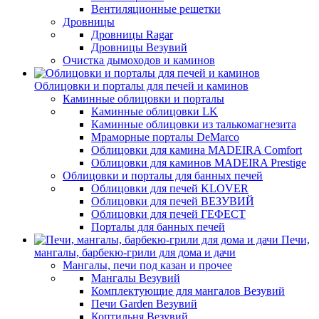
Вентиляционные решетки
Дровницы
Дровницы Ragar
Дровницы Везувий
Очистка дымоходов и каминов
Облицовки и порталы для печей и каминов
Каминные облицовки и порталы
Каминные облицовки LK
Каминные облицовки из талькомагнезита
Мраморные порталы DeMarco
Облицовки для камина MADEIRA Comfort
Облицовки для каминов MADEIRA Prestige
Облицовки и порталы для банных печей
Облицовки для печей KLOVER
Облицовки для печей ВЕЗУВИЙ
Облицовки для печей ГЕФЕСТ
Порталы для банных печей
Печи,
мангалы, барбекю-грили для дома и дачи
Мангалы, печи под казан и прочее
Мангалы Везувий
Комплектующие для мангалов Везувий
Печи Garden Везувий
Коптильня Везувий