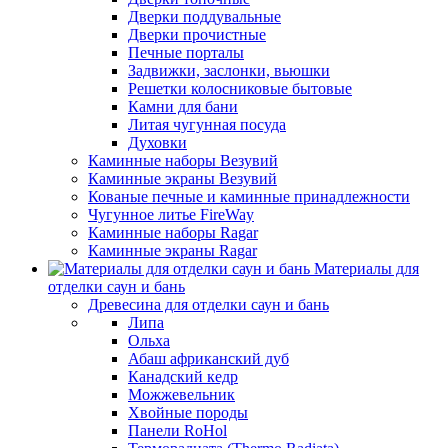
Дверки поддувальные
Дверки прочистные
Печные порталы
Задвижки, заслонки, вьюшки
Решетки колосниковые бытовые
Камни для бани
Литая чугунная посуда
Духовки
Каминные наборы Везувий
Каминные экраны Везувий
Кованые печные и каминные принадлежности
Чугунное литье FireWay
Каминные наборы Ragar
Каминные экраны Ragar
Материалы для
отделки саун и бань
Древесина для отделки саун и бань
Липа
Ольха
Абаш африканский дуб
Канадский кедр
Можжевельник
Хвойные породы
Панели RoHol