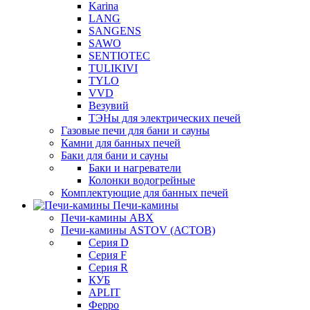
Karina
LANG
SANGENS
SAWO
SENTIOTEC
TULIKIVI
TYLO
VVD
Везувий
ТЭНы для электрических печей
Газовые печи для бани и сауны
Камни для банных печей
Баки для бани и сауны
Баки и нагреватели
Колонки водогрейные
Комплектующие для банных печей
Печи-камины
Печи-камины ABX
Печи-камины ASTOV (АСТОВ)
Серия D
Серия F
Серия R
КУБ
APLIT
Ферро