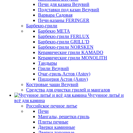
Печи для казана Везувий
Подставки под казан Везувий
Варвара Садовая
Печи-казаны FERINGER
Барбекю-грили
Барбекю МЕТА
Барбекю-грили FERLUX
Барбекю-грили GRILL’D
Барбекю-грили NORSKEN
Керамические грили KAMADO
Керамические грили MONOLITH
Тандыры
Грили Везувий
Очаг-гриль Астов (Astov)
Пиццерия Астов (Astov)
Костровые чаши Везувий
Средства для очистки грилей и мангалов
Чугунное литьё и
всё для камина
Российское печное литье
Печи
Мангалы, решетки-гриль
Плиты печные
Дверки каминные
Дверки топочные