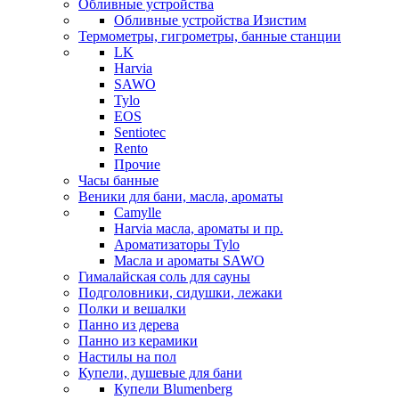
Обливные устройства
Обливные устройства Изистим
Термометры, гигрометры, банные станции
LK
Harvia
SAWO
Tylo
EOS
Sentiotec
Rento
Прочие
Часы банные
Веники для бани, масла, ароматы
Camylle
Harvia масла, ароматы и пр.
Ароматизаторы Tylo
Масла и ароматы SAWO
Гималайская соль для сауны
Подголовники, сидушки, лежаки
Полки и вешалки
Панно из дерева
Панно из керамики
Настилы на пол
Купели, душевые для бани
Купели Blumenberg