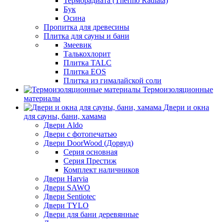
Терморадиата (Thermo Radiata)
Бук
Осина
Пропитка для древесины
Плитка для сауны и бани
Змеевик
Талькохлорит
Плитка TALC
Плитка EOS
Плитка из гималайской соли
Термоизоляционные
материалы
Двери и окна
для сауны, бани, хамама
Двери Aldo
Двери с фотопечатью
Двери DoorWood (Дорвуд)
Серия основная
Серия Престиж
Комплект наличников
Двери Harvia
Двери SAWO
Двери Sentiotec
Двери TYLO
Двери для бани деревянные