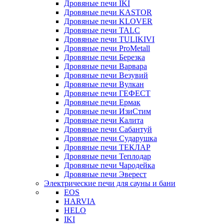
Дровяные печи IKI
Дровяные печи KASTOR
Дровяные печи KLOVER
Дровяные печи TALC
Дровяные печи TULIKIVI
Дровяные печи ProMetall
Дровяные печи Березка
Дровяные печи Варвара
Дровяные печи Везувий
Дровяные печи Вулкан
Дровяные печи ГЕФЕСТ
Дровяные печи Ермак
Дровяные печи ИзиСтим
Дровяные печи Калита
Дровяные печи Сабантуй
Дровяные печи Сударушка
Дровяные печи ТЕКЛАР
Дровяные печи Теплодар
Дровяные печи Чародейка
Дровяные печи Эверест
Электрические печи для сауны и бани
EOS
HARVIA
HELO
IKI