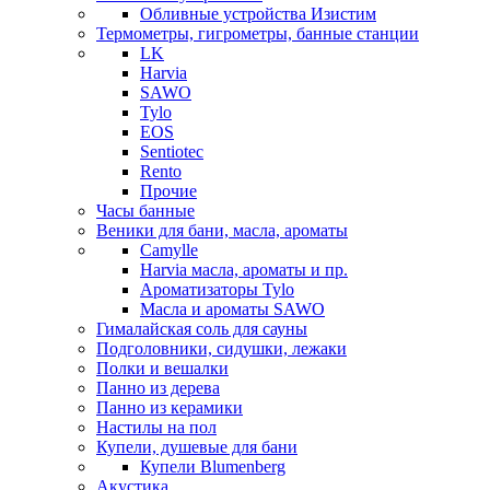
Обливные устройства Изистим
Термометры, гигрометры, банные станции
LK
Harvia
SAWO
Tylo
EOS
Sentiotec
Rento
Прочие
Часы банные
Веники для бани, масла, ароматы
Camylle
Harvia масла, ароматы и пр.
Ароматизаторы Tylo
Масла и ароматы SAWO
Гималайская соль для сауны
Подголовники, сидушки, лежаки
Полки и вешалки
Панно из дерева
Панно из керамики
Настилы на пол
Купели, душевые для бани
Купели Blumenberg
Акустика