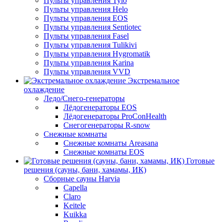
Пульты управления Tylo
Пульты управления Helo
Пульты управления EOS
Пульты управления Sentiotec
Пульты управления Fasel
Пульты управления Tulikivi
Пульты управления Hygromatik
Пульты управления Karina
Пульты управления VVD
Экстремальное
охлаждение
Ледо/Снего-генераторы
Лёдогенераторы EOS
Лёдогенераторы ProConHealth
Снегогенераторы R-snow
Снежные комнаты
Снежные комнаты Areasana
Снежные комнаты EOS
Готовые
решения (сауны, бани, хамамы, ИК)
Сборные сауны Harvia
Capella
Claro
Keitele
Kuikka