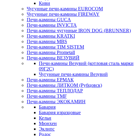
Киви
Чугунные печи-камины EUROCOM
Чугунные печи-камины FIREWAY
Печи-камины GUCA
Печи-камины INVICTA
Печи-камины чугунные IRON DOG (BRUNNER)
Печи-камины KRATKI
Печи-камины MBS
Печи-камины TIM SISTEM
Печи-камины Prometall
Печи-камины ВЕЗУВИЙ
Печи-камины Везувий (котловая сталь марки
09Г2С)
Чугунные печи-камины Везувий
Печи-камины ЕРМАК
Печи-камины ЛИТКОМ (Рубцовск)
Печи-камины ТЕПЛОДАР
Печи-камины TMF
Печи-камины ЭКОКАМИН
Бавария
Бавария изразцовые
Кельн
Мюнхен
Эклипс
Родос