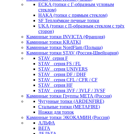
ECKA (топки с Г-образным угловым
стеклом)
HAKA (топки с прямым стеклом)
SF Теплоёмкие печные топки
UKA (топки с П-образным стеклом с трёх
сторон)
Каминные топки INVICTA (Франция)
Каминные топки KRATKI
Каминные топки NordFlam (Польша)
Каминные топки STAV (Россия-Швейцария)
STAV_серия F
STAV_ серия FS / FL
STAV_ серия UNIVERS
STAV_ серия DF / DHF
STAV_ серия CFL / CFR / CF
STAV_ серия HF
STAV_ серия 3VF / 3VLF / 3VSF
Каминные топки Группы МЕТА (Россия)
Чугунные топки (ARDENFIRE)
Стальные топки (METAFIRE)
Ножки для топок
Каминные топки ЭКОКАМИН (Россия)
АЛЬФА
ВЕГА
ДЕЛЬТА