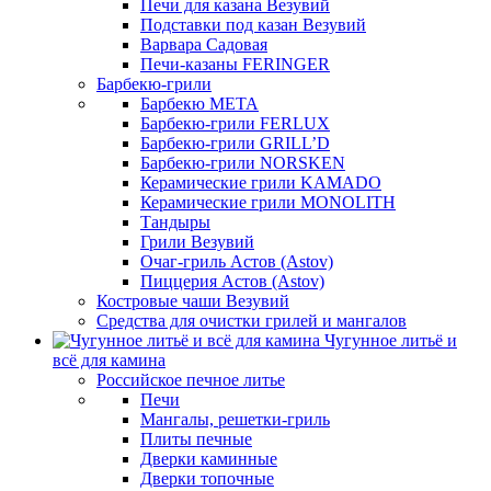
Печи для казана Везувий
Подставки под казан Везувий
Варвара Садовая
Печи-казаны FERINGER
Барбекю-грили
Барбекю МЕТА
Барбекю-грили FERLUX
Барбекю-грили GRILL’D
Барбекю-грили NORSKEN
Керамические грили KAMADO
Керамические грили MONOLITH
Тандыры
Грили Везувий
Очаг-гриль Астов (Astov)
Пиццерия Астов (Astov)
Костровые чаши Везувий
Средства для очистки грилей и мангалов
Чугунное литьё и
всё для камина
Российское печное литье
Печи
Мангалы, решетки-гриль
Плиты печные
Дверки каминные
Дверки топочные