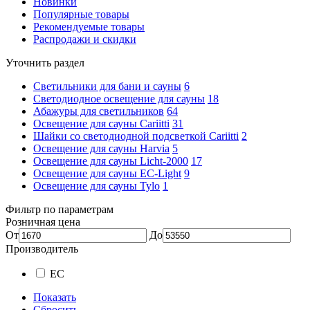
Новинки
Популярные товары
Рекомендуемые товары
Распродажи и скидки
Уточнить раздел
Светильники для бани и сауны
6
Светодиодное освещение для сауны
18
Абажуры для светильников
64
Освещение для сауны Cariitti
31
Шайки со светодиодной подсветкой Cariitti
2
Освещение для сауны Harvia
5
Освещение для сауны Licht-2000
17
Освещение для сауны EC-Light
9
Освещение для сауны Tylo
1
Фильтр по параметрам
Розничная цена
От
До
Производитель
EC
Показать
Сбросить