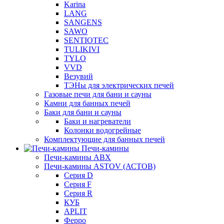
Karina
LANG
SANGENS
SAWO
SENTIOTEC
TULIKIVI
TYLO
VVD
Везувий
ТЭНы для электрических печей
Газовые печи для бани и сауны
Камни для банных печей
Баки для бани и сауны
Баки и нагреватели
Колонки водогрейные
Комплектующие для банных печей
Печи-камины
Печи-камины ABX
Печи-камины ASTOV (АСТОВ)
Серия D
Серия F
Серия R
КУБ
APLIT
Ферро