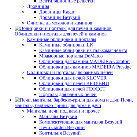
Вентиляционные решетки
Дровницы
Дровницы Ragar
Дровницы Везувий
Очистка дымоходов и каминов
Облицовки и порталы для печей и каминов
Каминные облицовки и порталы
Каминные облицовки LK
Каминные облицовки из талькомагнезита
Мраморные порталы DeMarco
Облицовки для камина MADEIRA Comfort
Облицовки для каминов MADEIRA Prestige
Облицовки и порталы для банных печей
Облицовки для печей KLOVER
Облицовки для печей ВЕЗУВИЙ
Облицовки для печей ГЕФЕСТ
Порталы для банных печей
Печи,
мангалы, барбекю-грили для дома и дачи
Мангалы, печи под казан и прочее
Мангалы Везувий
Комплектующие для мангалов Везувий
Печи Garden Везувий
Коптильня Везувий