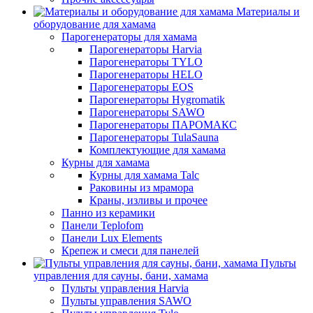
Материалы и
оборудование для хамама
Парогенераторы для хамама
Парогенераторы Harvia
Парогенераторы TYLO
Парогенераторы HELO
Парогенераторы EOS
Парогенераторы Hygromatik
Парогенераторы SAWO
Парогенераторы ПАРОМАКС
Парогенераторы TulaSauna
Комплектующие для хамама
Курны для хамама
Курны для хамама Talc
Раковины из мрамора
Краны, изливы и прочее
Панно из керамики
Панели Teplofom
Панели Lux Elements
Крепеж и смеси для панелей
Пульты
управления для сауны, бани, хамама
Пульты управления Harvia
Пульты управления SAWO