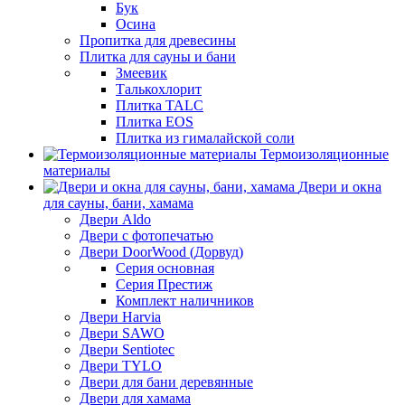
Бук
Осина
Пропитка для древесины
Плитка для сауны и бани
Змеевик
Талькохлорит
Плитка TALC
Плитка EOS
Плитка из гималайской соли
Термоизоляционные
материалы
Двери и окна
для сауны, бани, хамама
Двери Aldo
Двери с фотопечатью
Двери DoorWood (Дорвуд)
Серия основная
Серия Престиж
Комплект наличников
Двери Harvia
Двери SAWO
Двери Sentiotec
Двери TYLO
Двери для бани деревянные
Двери для хамама