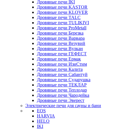
Дровяные печи IKI
Дровяные печи KASTOR
Дровяные печи KLOVER
Дровяные печи TALC
Дровяные печи TULIKIVI
Дровяные печи ProMetall
Дровяные печи Березка
Дровяные печи Варвара
Дровяные печи Везувий
Дровяные печи Вулкан
Дровяные печи ГЕФЕСТ
Дровяные печи Ермак
Дровяные печи ИзиСтим
Дровяные печи Калита
Дровяные печи Сабантуй
Дровяные печи Сударушка
Дровяные печи ТЕКЛАР
Дровяные печи Теплодар
Дровяные печи Чародейка
Дровяные печи Эверест
Электрические печи для сауны и бани
EOS
HARVIA
HELO
IKI