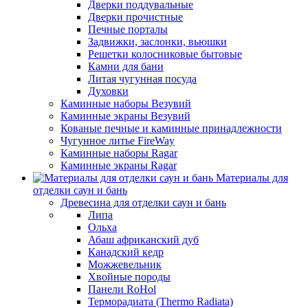
Дверки поддувальные
Дверки прочистные
Печные порталы
Задвижки, заслонки, вьюшки
Решетки колосниковые бытовые
Камни для бани
Литая чугунная посуда
Духовки
Каминные наборы Везувий
Каминные экраны Везувий
Кованые печные и каминные принадлежности
Чугунное литье FireWay
Каминные наборы Ragar
Каминные экраны Ragar
Материалы для
отделки саун и бань
Древесина для отделки саун и бань
Липа
Ольха
Абаш африканский дуб
Канадский кедр
Можжевельник
Хвойные породы
Панели RoHol
Терморадиата (Thermo Radiata)