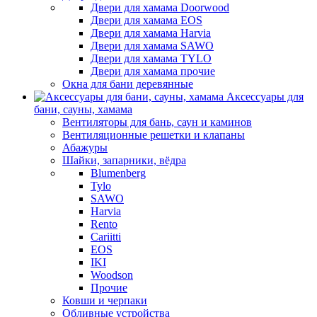
Двери для хамама Doorwood
Двери для хамама EOS
Двери для хамама Harvia
Двери для хамама SAWO
Двери для хамама TYLO
Двери для хамама прочие
Окна для бани деревянные
Аксессуары для
бани, сауны, хамама
Вентиляторы для бань, саун и каминов
Вентиляционные решетки и клапаны
Абажуры
Шайки, запарники, вёдра
Blumenberg
Tylo
SAWO
Harvia
Rento
Cariitti
EOS
IKI
Woodson
Прочие
Ковши и черпаки
Обливные устройства