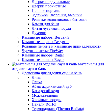
Дверки поддувальные
Дверки прочистные
Печные порталы
Задвижки, заслонки, вьюшки
Решетки колосниковые бытовые
Камни для бани
Литая чугунная посуда
Духовки
Каминные наборы Везувий
Каминные экраны Везувий
Кованые печные и каминные принадлежности
Чугунное литье FireWay
Каминные наборы Ragar
Каминные экраны Ragar
Материалы для
отделки саун и бань
Древесина для отделки саун и бань
Липа
Ольха
Абаш африканский дуб
Канадский кедр
Можжевельник
Хвойные породы
Панели RoHol
Терморадиата (Thermo Radiata)