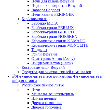
Печи для казана Везувий
Подставки под казан Везувий
Варвара Садовая
Печи-казаны FERINGER
Барбекю-грили
Барбекю МЕТА
Барбекю-грили FERLUX
Барбекю-грили GRILL’D
Барбекю-грили NORSKEN
Керамические грили KAMADO
Керамические грили MONOLITH
Тандыры
Грили Везувий
Очаг-гриль Астов (Astov)
Пиццерия Астов (Astov)
Костровые чаши Везувий
Средства для очистки грилей и мангалов
Чугунное литьё и
всё для камина
Российское печное литье
Печи
Мангалы, решетки-гриль
Плиты печные
Дверки каминные
Дверки топочные