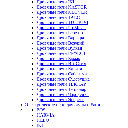
Дровяные печи IKI
Дровяные печи KASTOR
Дровяные печи KLOVER
Дровяные печи TALC
Дровяные печи TULIKIVI
Дровяные печи ProMetall
Дровяные печи Березка
Дровяные печи Варвара
Дровяные печи Везувий
Дровяные печи Вулкан
Дровяные печи ГЕФЕСТ
Дровяные печи Ермак
Дровяные печи ИзиСтим
Дровяные печи Калита
Дровяные печи Сабантуй
Дровяные печи Сударушка
Дровяные печи ТЕКЛАР
Дровяные печи Теплодар
Дровяные печи Чародейка
Дровяные печи Эверест
Электрические печи для сауны и бани
EOS
HARVIA
HELO
IKI