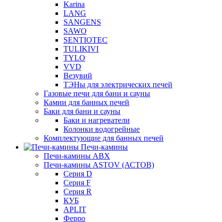
Karina
LANG
SANGENS
SAWO
SENTIOTEC
TULIKIVI
TYLO
VVD
Везувий
ТЭНы для электрических печей
Газовые печи для бани и сауны
Камни для банных печей
Баки для бани и сауны
Баки и нагреватели
Колонки водогрейные
Комплектующие для банных печей
Печи-камины
Печи-камины ABX
Печи-камины ASTOV (АСТОВ)
Серия D
Серия F
Серия R
КУБ
APLIT
Ферро