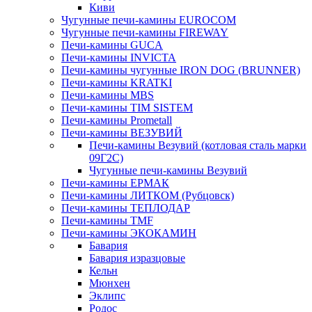
Киви
Чугунные печи-камины EUROCOM
Чугунные печи-камины FIREWAY
Печи-камины GUCA
Печи-камины INVICTA
Печи-камины чугунные IRON DOG (BRUNNER)
Печи-камины KRATKI
Печи-камины MBS
Печи-камины TIM SISTEM
Печи-камины Prometall
Печи-камины ВЕЗУВИЙ
Печи-камины Везувий (котловая сталь марки
09Г2С)
Чугунные печи-камины Везувий
Печи-камины ЕРМАК
Печи-камины ЛИТКОМ (Рубцовск)
Печи-камины ТЕПЛОДАР
Печи-камины TMF
Печи-камины ЭКОКАМИН
Бавария
Бавария изразцовые
Кельн
Мюнхен
Эклипс
Родос