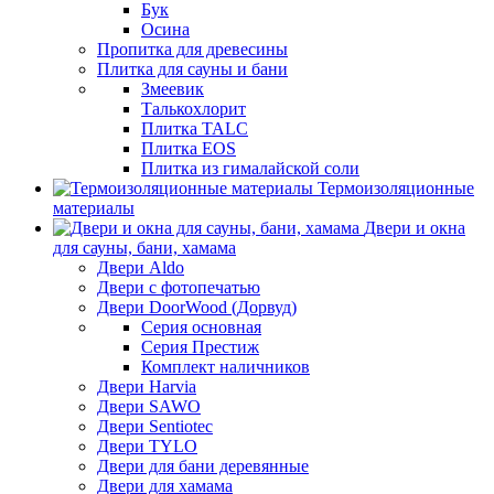
Бук
Осина
Пропитка для древесины
Плитка для сауны и бани
Змеевик
Талькохлорит
Плитка TALC
Плитка EOS
Плитка из гималайской соли
Термоизоляционные
материалы
Двери и окна
для сауны, бани, хамама
Двери Aldo
Двери с фотопечатью
Двери DoorWood (Дорвуд)
Серия основная
Серия Престиж
Комплект наличников
Двери Harvia
Двери SAWO
Двери Sentiotec
Двери TYLO
Двери для бани деревянные
Двери для хамама