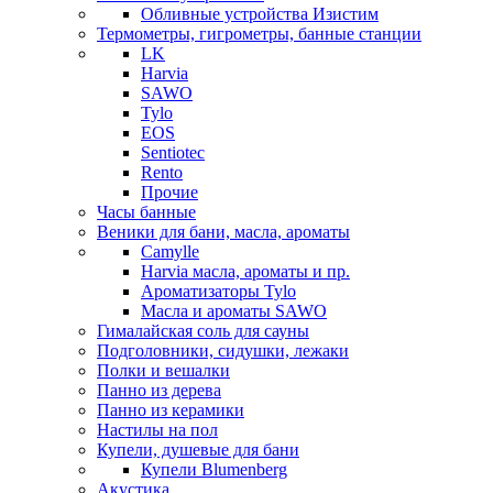
Обливные устройства Изистим
Термометры, гигрометры, банные станции
LK
Harvia
SAWO
Tylo
EOS
Sentiotec
Rento
Прочие
Часы банные
Веники для бани, масла, ароматы
Camylle
Harvia масла, ароматы и пр.
Ароматизаторы Tylo
Масла и ароматы SAWO
Гималайская соль для сауны
Подголовники, сидушки, лежаки
Полки и вешалки
Панно из дерева
Панно из керамики
Настилы на пол
Купели, душевые для бани
Купели Blumenberg
Акустика