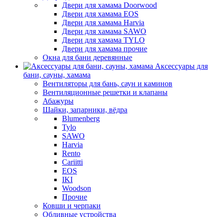
Двери для хамама Doorwood
Двери для хамама EOS
Двери для хамама Harvia
Двери для хамама SAWO
Двери для хамама TYLO
Двери для хамама прочие
Окна для бани деревянные
Аксессуары для
бани, сауны, хамама
Вентиляторы для бань, саун и каминов
Вентиляционные решетки и клапаны
Абажуры
Шайки, запарники, вёдра
Blumenberg
Tylo
SAWO
Harvia
Rento
Cariitti
EOS
IKI
Woodson
Прочие
Ковши и черпаки
Обливные устройства