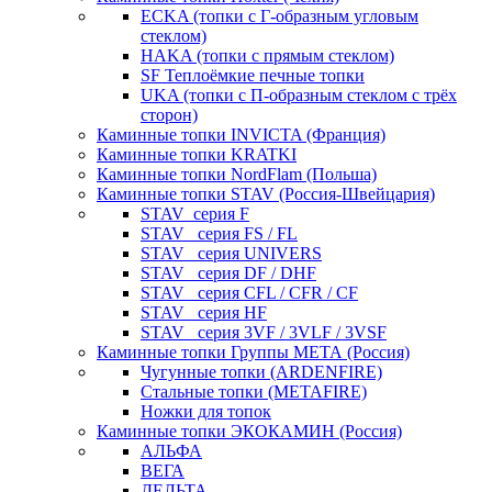
ECKA (топки с Г-образным угловым
стеклом)
HAKA (топки с прямым стеклом)
SF Теплоёмкие печные топки
UKA (топки с П-образным стеклом с трёх
сторон)
Каминные топки INVICTA (Франция)
Каминные топки KRATKI
Каминные топки NordFlam (Польша)
Каминные топки STAV (Россия-Швейцария)
STAV_серия F
STAV_ серия FS / FL
STAV_ серия UNIVERS
STAV_ серия DF / DHF
STAV_ серия CFL / CFR / CF
STAV_ серия HF
STAV_ серия 3VF / 3VLF / 3VSF
Каминные топки Группы МЕТА (Россия)
Чугунные топки (ARDENFIRE)
Стальные топки (METAFIRE)
Ножки для топок
Каминные топки ЭКОКАМИН (Россия)
АЛЬФА
ВЕГА
ДЕЛЬТА