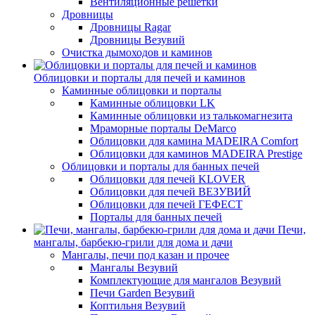
Вентиляционные решетки
Дровницы
Дровницы Ragar
Дровницы Везувий
Очистка дымоходов и каминов
Облицовки и порталы для печей и каминов
Каминные облицовки и порталы
Каминные облицовки LK
Каминные облицовки из талькомагнезита
Мраморные порталы DeMarco
Облицовки для камина MADEIRA Comfort
Облицовки для каминов MADEIRA Prestige
Облицовки и порталы для банных печей
Облицовки для печей KLOVER
Облицовки для печей ВЕЗУВИЙ
Облицовки для печей ГЕФЕСТ
Порталы для банных печей
Печи,
мангалы, барбекю-грили для дома и дачи
Мангалы, печи под казан и прочее
Мангалы Везувий
Комплектующие для мангалов Везувий
Печи Garden Везувий
Коптильня Везувий