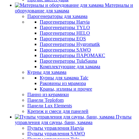
Материалы и
оборудование для хамама
Парогенераторы для хамама
Парогенераторы Harvia
Парогенераторы TYLO
Парогенераторы HELO
Парогенераторы EOS
Парогенераторы Hygromatik
Парогенераторы SAWO
Парогенераторы ПАРОМАКС
Парогенераторы TulaSauna
Комплектующие для хамама
Курны для хамама
Курны для хамама Talc
Раковины из мрамора
Краны, изливы и прочее
Панно из керамики
Панели Teplofom
Панели Lux Elements
Крепеж и смеси для панелей
Пульты
управления для сауны, бани, хамама
Пульты управления Harvia
Пульты управления SAWO