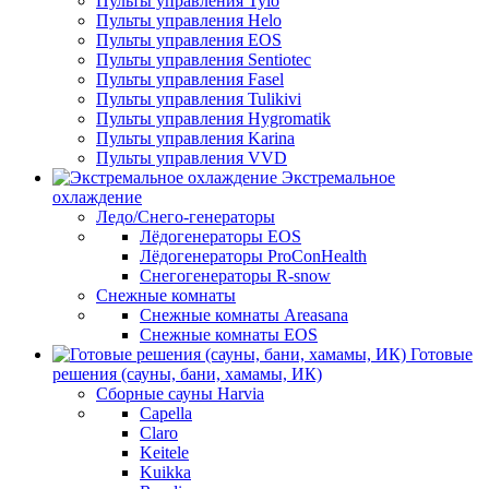
Пульты управления Tylo
Пульты управления Helo
Пульты управления EOS
Пульты управления Sentiotec
Пульты управления Fasel
Пульты управления Tulikivi
Пульты управления Hygromatik
Пульты управления Karina
Пульты управления VVD
Экстремальное
охлаждение
Ледо/Снего-генераторы
Лёдогенераторы EOS
Лёдогенераторы ProConHealth
Снегогенераторы R-snow
Снежные комнаты
Снежные комнаты Areasana
Снежные комнаты EOS
Готовые
решения (сауны, бани, хамамы, ИК)
Сборные сауны Harvia
Capella
Claro
Keitele
Kuikka