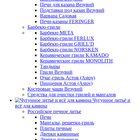
Печи для казана Везувий
Подставки под казан Везувий
Варвара Садовая
Печи-казаны FERINGER
Барбекю-грили
Барбекю МЕТА
Барбекю-грили FERLUX
Барбекю-грили GRILL’D
Барбекю-грили NORSKEN
Керамические грили KAMADO
Керамические грили MONOLITH
Тандыры
Грили Везувий
Очаг-гриль Астов (Astov)
Пиццерия Астов (Astov)
Костровые чаши Везувий
Средства для очистки грилей и мангалов
Чугунное литьё и
всё для камина
Российское печное литье
Печи
Мангалы, решетки-гриль
Плиты печные
Дверки каминные
Дверки топочные