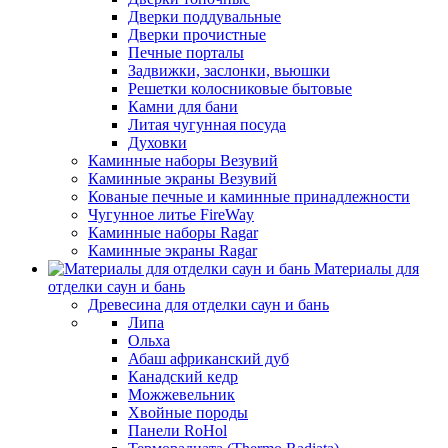
Дверки поддувальные
Дверки прочистные
Печные порталы
Задвижки, заслонки, вьюшки
Решетки колосниковые бытовые
Камни для бани
Литая чугунная посуда
Духовки
Каминные наборы Везувий
Каминные экраны Везувий
Кованые печные и каминные принадлежности
Чугунное литье FireWay
Каминные наборы Ragar
Каминные экраны Ragar
Материалы для
отделки саун и бань
Древесина для отделки саун и бань
Липа
Ольха
Абаш африканский дуб
Канадский кедр
Можжевельник
Хвойные породы
Панели RoHol