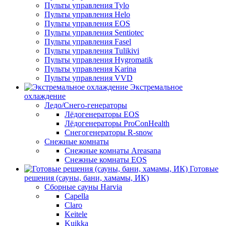
Пульты управления Tylo
Пульты управления Helo
Пульты управления EOS
Пульты управления Sentiotec
Пульты управления Fasel
Пульты управления Tulikivi
Пульты управления Hygromatik
Пульты управления Karina
Пульты управления VVD
Экстремальное
охлаждение
Ледо/Снего-генераторы
Лёдогенераторы EOS
Лёдогенераторы ProConHealth
Снегогенераторы R-snow
Снежные комнаты
Снежные комнаты Areasana
Снежные комнаты EOS
Готовые
решения (сауны, бани, хамамы, ИК)
Сборные сауны Harvia
Capella
Claro
Keitele
Kuikka