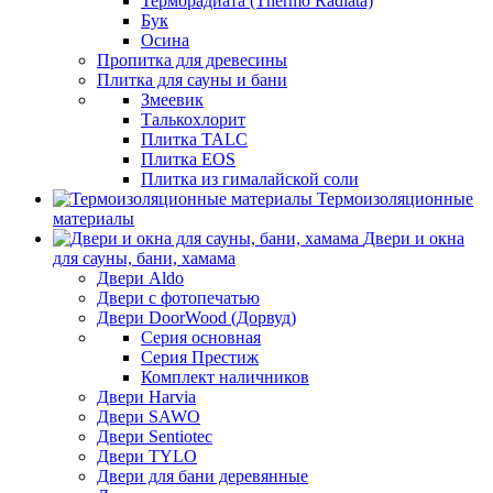
Терморадиата (Thermo Radiata)
Бук
Осина
Пропитка для древесины
Плитка для сауны и бани
Змеевик
Талькохлорит
Плитка TALC
Плитка EOS
Плитка из гималайской соли
Термоизоляционные
материалы
Двери и окна
для сауны, бани, хамама
Двери Aldo
Двери с фотопечатью
Двери DoorWood (Дорвуд)
Серия основная
Серия Престиж
Комплект наличников
Двери Harvia
Двери SAWO
Двери Sentiotec
Двери TYLO
Двери для бани деревянные