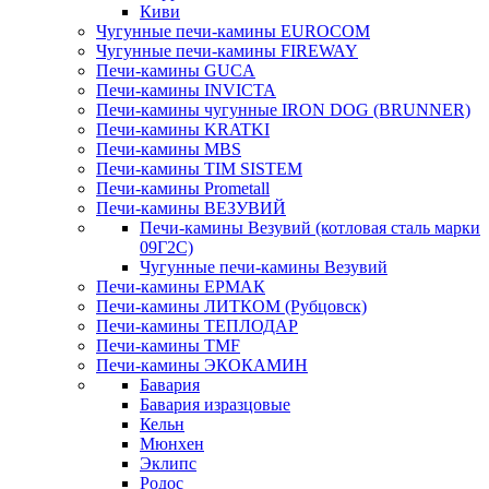
Киви
Чугунные печи-камины EUROCOM
Чугунные печи-камины FIREWAY
Печи-камины GUCA
Печи-камины INVICTA
Печи-камины чугунные IRON DOG (BRUNNER)
Печи-камины KRATKI
Печи-камины MBS
Печи-камины TIM SISTEM
Печи-камины Prometall
Печи-камины ВЕЗУВИЙ
Печи-камины Везувий (котловая сталь марки
09Г2С)
Чугунные печи-камины Везувий
Печи-камины ЕРМАК
Печи-камины ЛИТКОМ (Рубцовск)
Печи-камины ТЕПЛОДАР
Печи-камины TMF
Печи-камины ЭКОКАМИН
Бавария
Бавария изразцовые
Кельн
Мюнхен
Эклипс
Родос