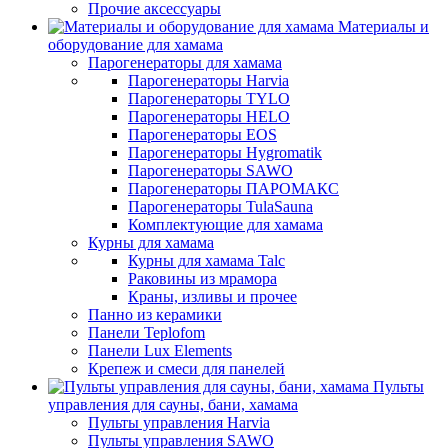
Прочие аксессуары
Материалы и
оборудование для хамама
Парогенераторы для хамама
Парогенераторы Harvia
Парогенераторы TYLO
Парогенераторы HELO
Парогенераторы EOS
Парогенераторы Hygromatik
Парогенераторы SAWO
Парогенераторы ПАРОМАКС
Парогенераторы TulaSauna
Комплектующие для хамама
Курны для хамама
Курны для хамама Talc
Раковины из мрамора
Краны, изливы и прочее
Панно из керамики
Панели Teplofom
Панели Lux Elements
Крепеж и смеси для панелей
Пульты
управления для сауны, бани, хамама
Пульты управления Harvia
Пульты управления SAWO