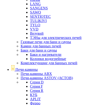
LANG
SANGENS
SAWO
SENTIOTEC
TULIKIVI
TYLO
VVD
Везувий
ТЭНы для электрических печей
Газовые печи для бани и сауны
Камни для банных печей
Баки для бани и сауны
Баки и нагреватели
Колонки водогрейные
Комплектующие для банных печей
Печи-камины
Печи-камины ABX
Печи-камины ASTOV (АСТОВ)
Серия D
Серия F
Серия R
КУБ
APLIT
Ферро