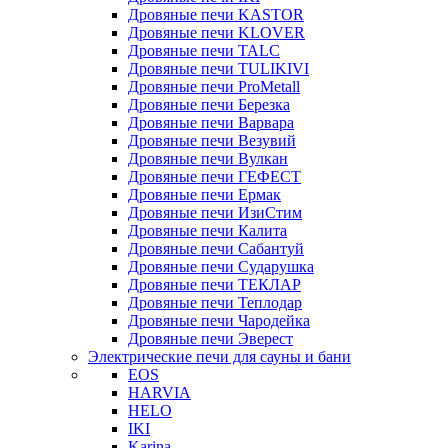
Дровяные печи KASTOR
Дровяные печи KLOVER
Дровяные печи TALC
Дровяные печи TULIKIVI
Дровяные печи ProMetall
Дровяные печи Березка
Дровяные печи Варвара
Дровяные печи Везувий
Дровяные печи Вулкан
Дровяные печи ГЕФЕСТ
Дровяные печи Ермак
Дровяные печи ИзиСтим
Дровяные печи Калита
Дровяные печи Сабантуй
Дровяные печи Сударушка
Дровяные печи ТЕКЛАР
Дровяные печи Теплодар
Дровяные печи Чародейка
Дровяные печи Эверест
Электрические печи для сауны и бани
EOS
HARVIA
HELO
IKI
Karina