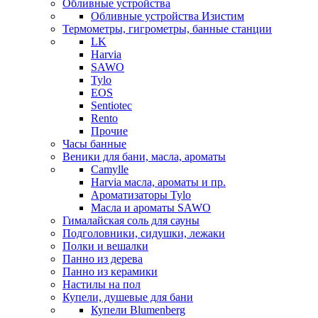
Обливные устройства
Обливные устройства Изистим
Термометры, гигрометры, банные станции
LK
Harvia
SAWO
Tylo
EOS
Sentiotec
Rento
Прочие
Часы банные
Веники для бани, масла, ароматы
Camylle
Harvia масла, ароматы и пр.
Ароматизаторы Tylo
Масла и ароматы SAWO
Гималайская соль для сауны
Подголовники, сидушки, лежаки
Полки и вешалки
Панно из дерева
Панно из керамики
Настилы на пол
Купели, душевые для бани
Купели Blumenberg