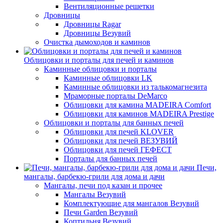
Вентиляционные решетки
Дровницы
Дровницы Ragar
Дровницы Везувий
Очистка дымоходов и каминов
Облицовки и порталы для печей и каминов
Каминные облицовки и порталы
Каминные облицовки LK
Каминные облицовки из талькомагнезита
Мраморные порталы DeMarco
Облицовки для камина MADEIRA Comfort
Облицовки для каминов MADEIRA Prestige
Облицовки и порталы для банных печей
Облицовки для печей KLOVER
Облицовки для печей ВЕЗУВИЙ
Облицовки для печей ГЕФЕСТ
Порталы для банных печей
Печи,
мангалы, барбекю-грили для дома и дачи
Мангалы, печи под казан и прочее
Мангалы Везувий
Комплектующие для мангалов Везувий
Печи Garden Везувий
Коптильня Везувий