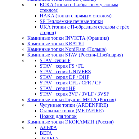
ECKA (топки с Г-образным угловым
стеклом)
HAKA (топки с прямым стеклом)
SF Теплоёмкие печные топки
UKA (топки с П-образным стеклом с трёх
сторон)
Каминные топки INVICTA (Франция)
Каминные топки KRATKI
Каминные топки NordFlam (Польша)
Каминные топки STAV (Россия-Швейцария)
STAV_серия F
STAV_ серия FS / FL
STAV_ серия UNIVERS
STAV_ серия DF / DHF
STAV_ серия CFL / CFR / CF
STAV_ серия HF
STAV_ серия 3VF / 3VLF / 3VSF
Каминные топки Группы МЕТА (Россия)
Чугунные топки (ARDENFIRE)
Стальные топки (METAFIRE)
Ножки для топок
Каминные топки ЭКОКАМИН (Россия)
АЛЬФА
ВЕГА
ДЕЛЬТА