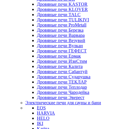
Дровяные печи KASTOR
Дровяные печи KLOVER
Дровяные печи TALC
Дровяные печи TULIKIVI
Дровяные печи ProMetall
Дровяные печи Березка
Дровяные печи Варвара
Дровяные печи Везувий
Дровяные печи Вулкан
Дровяные печи ГЕФЕСТ
Дровяные печи Ермак
Дровяные печи ИзиСтим
Дровяные печи Калита
Дровяные печи Сабантуй
Дровяные печи Сударушка
Дровяные печи ТЕКЛАР
Дровяные печи Теплодар
Дровяные печи Чародейка
Дровяные печи Эверест
Электрические печи для сауны и бани
EOS
HARVIA
HELO
IKI
Karina