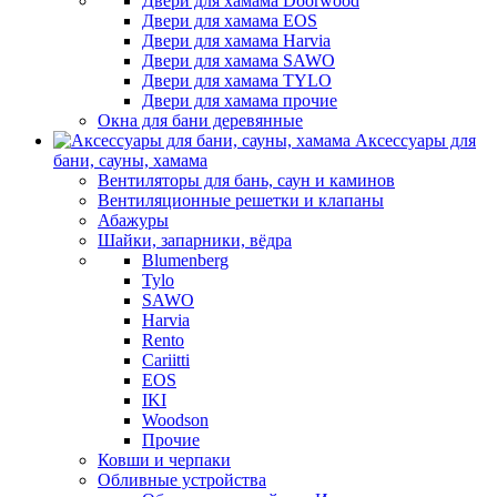
Двери для хамама Doorwood
Двери для хамама EOS
Двери для хамама Harvia
Двери для хамама SAWO
Двери для хамама TYLO
Двери для хамама прочие
Окна для бани деревянные
Аксессуары для
бани, сауны, хамама
Вентиляторы для бань, саун и каминов
Вентиляционные решетки и клапаны
Абажуры
Шайки, запарники, вёдра
Blumenberg
Tylo
SAWO
Harvia
Rento
Cariitti
EOS
IKI
Woodson
Прочие
Ковши и черпаки
Обливные устройства