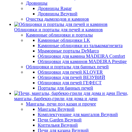
Дровницы
Дровницы Ragar
Дровницы Везувий
Очистка дымоходов и каминов
Облицовки и порталы для печей и каминов
Каминные облицовки и порталы
Каминные облицовки LK
Каминные облицовки из талькомагнезита
Мраморные порталы DeMarco
Облицовки для камина MADEIRA Comfort
Облицовки для каминов MADEIRA Prestige
Облицовки и порталы для банных печей
Облицовки для печей KLOVER
Облицовки для печей ВЕЗУВИЙ
Облицовки для печей ГЕФЕСТ
Порталы для банных печей
Печи,
мангалы, барбекю-грили для дома и дачи
Мангалы, печи под казан и прочее
Мангалы Везувий
Комплектующие для мангалов Везувий
Печи Garden Везувий
Коптильня Везувий
Печи для казана Везувий