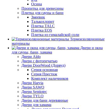
Осина
Пропитка для древесины
Плитка для сауны и бани
Змеевик
Талькохлорит
Плитка TALC
Плитка EOS
Плитка из гималайской соли
Термоизоляционные
материалы
Двери и окна
для сауны, бани, хамама
Двери Aldo
Двери с фотопечатью
Двери DoorWood (Дорвуд)
Серия основная
Серия Престиж
Комплект наличников
Двери Harvia
Двери SAWO
Двери Sentiotec
Двери TYLO
Двери для бани деревянные
Двери для хамама