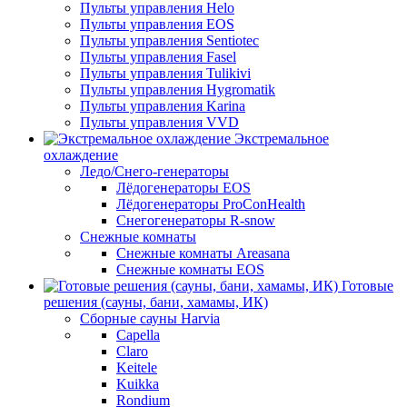
Пульты управления Helo
Пульты управления EOS
Пульты управления Sentiotec
Пульты управления Fasel
Пульты управления Tulikivi
Пульты управления Hygromatik
Пульты управления Karina
Пульты управления VVD
Экстремальное
охлаждение
Ледо/Снего-генераторы
Лёдогенераторы EOS
Лёдогенераторы ProConHealth
Снегогенераторы R-snow
Снежные комнаты
Снежные комнаты Areasana
Снежные комнаты EOS
Готовые
решения (сауны, бани, хамамы, ИК)
Сборные сауны Harvia
Capella
Claro
Keitele
Kuikka
Rondium