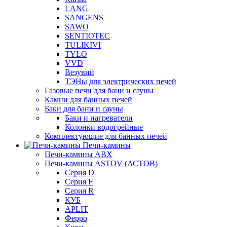
LANG
SANGENS
SAWO
SENTIOTEC
TULIKIVI
TYLO
VVD
Везувий
ТЭНы для электрических печей
Газовые печи для бани и сауны
Камни для банных печей
Баки для бани и сауны
Баки и нагреватели
Колонки водогрейные
Комплектующие для банных печей
Печи-камины
Печи-камины ABX
Печи-камины ASTOV (АСТОВ)
Серия D
Серия F
Серия R
КУБ
APLIT
Ферро