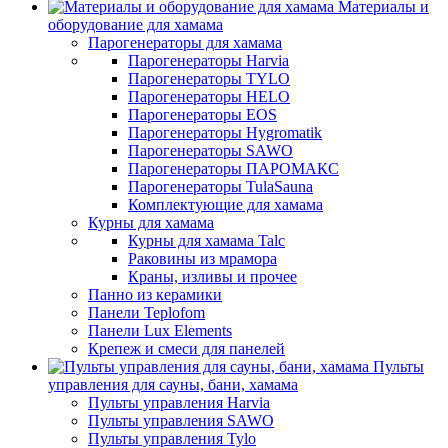
Материалы и
оборудование для хамама
Парогенераторы для хамама
Парогенераторы Harvia
Парогенераторы TYLO
Парогенераторы HELO
Парогенераторы EOS
Парогенераторы Hygromatik
Парогенераторы SAWO
Парогенераторы ПАРОМАКС
Парогенераторы TulaSauna
Комплектующие для хамама
Курны для хамама
Курны для хамама Talc
Раковины из мрамора
Краны, изливы и прочее
Панно из керамики
Панели Teplofom
Панели Lux Elements
Крепеж и смеси для панелей
Пульты
управления для сауны, бани, хамама
Пульты управления Harvia
Пульты управления SAWO
Пульты управления Tylo