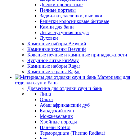
Дверки прочистные
Печные порталы
Задвижки, заслонки, вьюшки
Решетки колосниковые бытовые
Камни для бани
Литая чугунная посуда
Духовки
Каминные наборы Везувий
Каминные экраны Везувий
Кованые печные и каминные принадлежности
Чугунное литье FireWay
Каминные наборы Ragar
Каминные экраны Ragar
Материалы для
отделки саун и бань
Древесина для отделки саун и бань
Липа
Ольха
Абаш африканский дуб
Канадский кедр
Можжевельник
Хвойные породы
Панели RoHol
Терморадиата (Thermo Radiata)
Бук