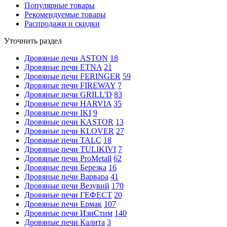
Популярные товары
Рекомендуемые товары
Распродажи и скидки
Уточнить раздел
Дровяные печи ASTON
18
Дровяные печи ETNA
21
Дровяные печи FERINGER
59
Дровяные печи FIREWAY
7
Дровяные печи GRILL'D
83
Дровяные печи HARVIA
35
Дровяные печи IKI
9
Дровяные печи KASTOR
13
Дровяные печи KLOVER
27
Дровяные печи TALC
18
Дровяные печи TULIKIVI
7
Дровяные печи ProMetall
62
Дровяные печи Березка
16
Дровяные печи Варвара
41
Дровяные печи Везувий
170
Дровяные печи ГЕФЕСТ
20
Дровяные печи Ермак
107
Дровяные печи ИзиСтим
140
Дровяные печи Калита
3