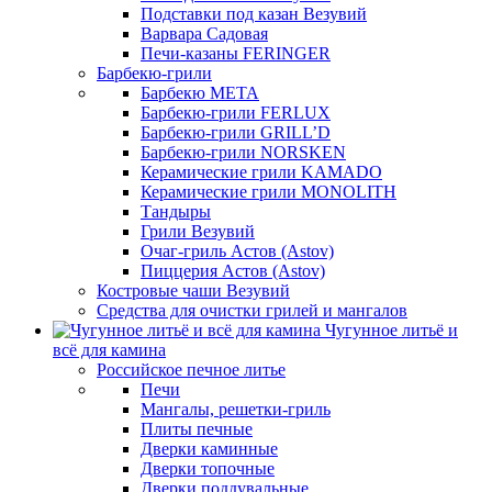
Подставки под казан Везувий
Варвара Садовая
Печи-казаны FERINGER
Барбекю-грили
Барбекю МЕТА
Барбекю-грили FERLUX
Барбекю-грили GRILL’D
Барбекю-грили NORSKEN
Керамические грили KAMADO
Керамические грили MONOLITH
Тандыры
Грили Везувий
Очаг-гриль Астов (Astov)
Пиццерия Астов (Astov)
Костровые чаши Везувий
Средства для очистки грилей и мангалов
Чугунное литьё и
всё для камина
Российское печное литье
Печи
Мангалы, решетки-гриль
Плиты печные
Дверки каминные
Дверки топочные
Дверки поддувальные