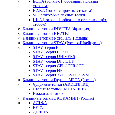
ECKA (топки с Г-образным угловым
стеклом)
HAKA (топки с прямым стеклом)
SF Теплоёмкие печные топки
UKA (топки с П-образным стеклом с трёх
сторон)
Каминные топки INVICTA (Франция)
Каминные топки KRATKI
Каминные топки NordFlam (Польша)
Каминные топки STAV (Россия-Швейцария)
STAV_серия F
STAV_ серия FS / FL
STAV_ серия UNIVERS
STAV_ серия DF / DHF
STAV_ серия CFL / CFR / CF
STAV_ серия HF
STAV_ серия 3VF / 3VLF / 3VSF
Каминные топки Группы МЕТА (Россия)
Чугунные топки (ARDENFIRE)
Стальные топки (METAFIRE)
Ножки для топок
Каминные топки ЭКОКАМИН (Россия)
АЛЬФА
ВЕГА
ДЕЛЬТА