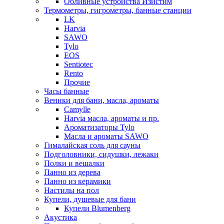
Обливные устройства Изистим
Термометры, гигрометры, банные станции
LK
Harvia
SAWO
Tylo
EOS
Sentiotec
Rento
Прочие
Часы банные
Веники для бани, масла, ароматы
Camylle
Harvia масла, ароматы и пр.
Ароматизаторы Tylo
Масла и ароматы SAWO
Гималайская соль для сауны
Подголовники, сидушки, лежаки
Полки и вешалки
Панно из дерева
Панно из керамики
Настилы на пол
Купели, душевые для бани
Купели Blumenberg
Акустика