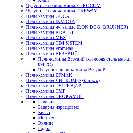
Киви
Чугунные печи-камины EUROCOM
Чугунные печи-камины FIREWAY
Печи-камины GUCA
Печи-камины INVICTA
Печи-камины чугунные IRON DOG (BRUNNER)
Печи-камины KRATKI
Печи-камины MBS
Печи-камины TIM SISTEM
Печи-камины Prometall
Печи-камины ВЕЗУВИЙ
Печи-камины Везувий (котловая сталь марки
09Г2С)
Чугунные печи-камины Везувий
Печи-камины ЕРМАК
Печи-камины ЛИТКОМ (Рубцовск)
Печи-камины ТЕПЛОДАР
Печи-камины TMF
Печи-камины ЭКОКАМИН
Бавария
Бавария изразцовые
Кельн
Мюнхен
Эклипс
Родос