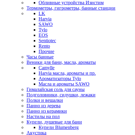
Обливные устройства Изистим
Термометры, гигрометры, банные станции
LK
Harvia
SAWO
Tylo
EOS
Sentiotec
Rento
Прочие
Часы банные
Веники для бани, масла, ароматы
Camylle
Harvia масла, ароматы и пр.
Ароматизаторы Tylo
Масла и ароматы SAWO
Гималайская соль для сауны
Подголовники, сидушки, лежаки
Полки и вешалки
Панно из дерева
Панно из керамики
Настилы на пол
Купели, душевые для бани
Купели Blumenberg
Акустика