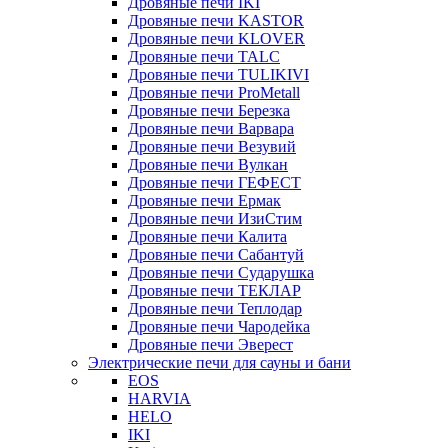
Дровяные печи IKI
Дровяные печи KASTOR
Дровяные печи KLOVER
Дровяные печи TALC
Дровяные печи TULIKIVI
Дровяные печи ProMetall
Дровяные печи Березка
Дровяные печи Варвара
Дровяные печи Везувий
Дровяные печи Вулкан
Дровяные печи ГЕФЕСТ
Дровяные печи Ермак
Дровяные печи ИзиСтим
Дровяные печи Калита
Дровяные печи Сабантуй
Дровяные печи Сударушка
Дровяные печи ТЕКЛАР
Дровяные печи Теплодар
Дровяные печи Чародейка
Дровяные печи Эверест
Электрические печи для сауны и бани
EOS
HARVIA
HELO
IKI