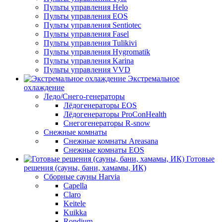
Пульты управления Helo
Пульты управления EOS
Пульты управления Sentiotec
Пульты управления Fasel
Пульты управления Tulikivi
Пульты управления Hygromatik
Пульты управления Karina
Пульты управления VVD
Экстремальное
охлаждение
Ледо/Снего-генераторы
Лёдогенераторы EOS
Лёдогенераторы ProConHealth
Снегогенераторы R-snow
Снежные комнаты
Снежные комнаты Areasana
Снежные комнаты EOS
Готовые
решения (сауны, бани, хамамы, ИК)
Сборные сауны Harvia
Capella
Claro
Keitele
Kuikka
Rondium