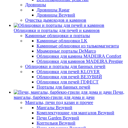
Дровницы
Дровницы Ragar
Дровницы Везувий
Очистка дымоходов и каминов
Облицовки и порталы для печей и каминов
Каминные облицовки и порталы
Каминные облицовки LK
Каминные облицовки из талькомагнезита
Мраморные порталы DeMarco
Облицовки для камина MADEIRA Comfort
Облицовки для каминов MADEIRA Prestige
Облицовки и порталы для банных печей
Облицовки для печей KLOVER
Облицовки для печей ВЕЗУВИЙ
Облицовки для печей ГЕФЕСТ
Порталы для банных печей
Печи,
мангалы, барбекю-грили для дома и дачи
Мангалы, печи под казан и прочее
Мангалы Везувий
Комплектующие для мангалов Везувий
Печи Garden Везувий
Коптильня Везувий