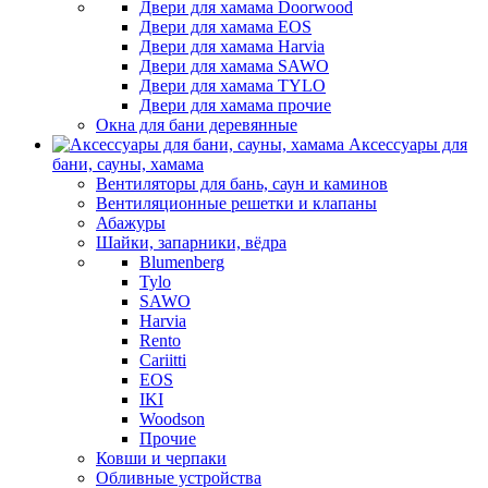
Двери для хамама Doorwood
Двери для хамама EOS
Двери для хамама Harvia
Двери для хамама SAWO
Двери для хамама TYLO
Двери для хамама прочие
Окна для бани деревянные
Аксессуары для
бани, сауны, хамама
Вентиляторы для бань, саун и каминов
Вентиляционные решетки и клапаны
Абажуры
Шайки, запарники, вёдра
Blumenberg
Tylo
SAWO
Harvia
Rento
Cariitti
EOS
IKI
Woodson
Прочие
Ковши и черпаки
Обливные устройства