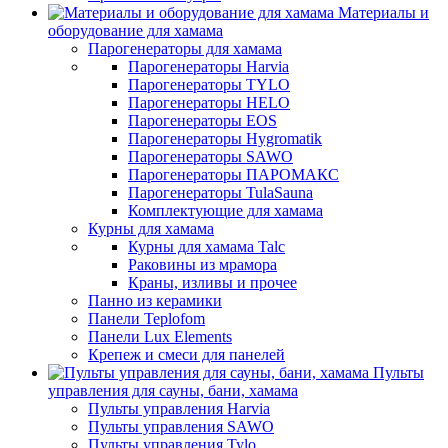
Материалы и
оборудование для хамама
Парогенераторы для хамама
Парогенераторы Harvia
Парогенераторы TYLO
Парогенераторы HELO
Парогенераторы EOS
Парогенераторы Hygromatik
Парогенераторы SAWO
Парогенераторы ПАРОМАКС
Парогенераторы TulaSauna
Комплектующие для хамама
Курны для хамама
Курны для хамама Talc
Раковины из мрамора
Краны, изливы и прочее
Панно из керамики
Панели Teplofom
Панели Lux Elements
Крепеж и смеси для панелей
Пульты
управления для сауны, бани, хамама
Пульты управления Harvia
Пульты управления SAWO
Пульты управления Tylo