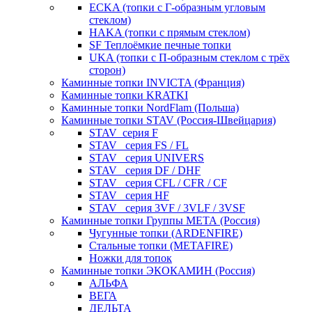
ECKA (топки с Г-образным угловым
стеклом)
HAKA (топки с прямым стеклом)
SF Теплоёмкие печные топки
UKA (топки с П-образным стеклом с трёх
сторон)
Каминные топки INVICTA (Франция)
Каминные топки KRATKI
Каминные топки NordFlam (Польша)
Каминные топки STAV (Россия-Швейцария)
STAV_серия F
STAV_ серия FS / FL
STAV_ серия UNIVERS
STAV_ серия DF / DHF
STAV_ серия CFL / CFR / CF
STAV_ серия HF
STAV_ серия 3VF / 3VLF / 3VSF
Каминные топки Группы МЕТА (Россия)
Чугунные топки (ARDENFIRE)
Стальные топки (METAFIRE)
Ножки для топок
Каминные топки ЭКОКАМИН (Россия)
АЛЬФА
ВЕГА
ДЕЛЬТА