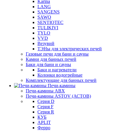
Karina
LANG
SANGENS
SAWO
SENTIOTEC
TULIKIVI
TYLO
VVD
Везувий
ТЭНы для электрических печей
Газовые печи для бани и сауны
Камни для банных печей
Баки для бани и сауны
Баки и нагреватели
Колонки водогрейные
Комплектующие для банных печей
Печи-камины
Печи-камины ABX
Печи-камины ASTOV (АСТОВ)
Серия D
Серия F
Серия R
КУБ
APLIT
Ферро