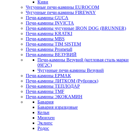
Киви
Чугунные печи-камины EUROCOM
Чугунные печи-камины FIREWAY
Печи-камины GUCA
Печи-камины INVICTA
Печи-камины чугунные IRON DOG (BRUNNER)
Печи-камины KRATKI
Печи-камины MBS
Печи-камины TIM SISTEM
Печи-камины Prometall
Печи-камины ВЕЗУВИЙ
Печи-камины Везувий (котловая сталь марки
09Г2С)
Чугунные печи-камины Везувий
Печи-камины ЕРМАК
Печи-камины ЛИТКОМ (Рубцовск)
Печи-камины ТЕПЛОДАР
Печи-камины TMF
Печи-камины ЭКОКАМИН
Бавария
Бавария изразцовые
Кельн
Мюнхен
Эклипс
Родос