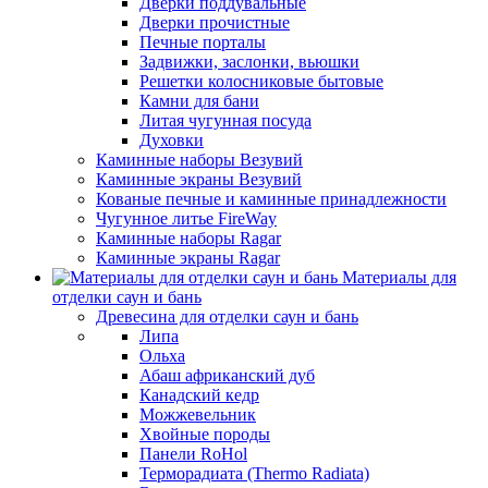
Дверки поддувальные
Дверки прочистные
Печные порталы
Задвижки, заслонки, вьюшки
Решетки колосниковые бытовые
Камни для бани
Литая чугунная посуда
Духовки
Каминные наборы Везувий
Каминные экраны Везувий
Кованые печные и каминные принадлежности
Чугунное литье FireWay
Каминные наборы Ragar
Каминные экраны Ragar
Материалы для
отделки саун и бань
Древесина для отделки саун и бань
Липа
Ольха
Абаш африканский дуб
Канадский кедр
Можжевельник
Хвойные породы
Панели RoHol
Терморадиата (Thermo Radiata)