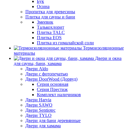
Бук
Осина
Пропитка для древесины
Плитка для сауны и бани
Змеевик
Талькохлорит
Плитка TALC
Плитка EOS
Плитка из гималайской соли
Термоизоляционные
материалы
Двери и окна
для сауны, бани, хамама
Двери Aldo
Двери с фотопечатью
Двери DoorWood (Дорвуд)
Серия основная
Серия Престиж
Комплект наличников
Двери Harvia
Двери SAWO
Двери Sentiotec
Двери TYLO
Двери для бани деревянные
Двери для хамама