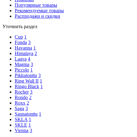
Популярные товары
Рекомендуемые товары
Распродажи и скидки
Уточнить раздел
Cup
1
Fonda
3
Havanna
1
Himalaya
2
Laava
4
Magma
3
Piccolo
1
Pikkutonttu
3
Ring Wall II
1
Ringo Black
1
Rocher
3
Rondo
2
Roxx
2
Saga
3
Saunatonttu
1
SKLA
1
SKLE
1
Vienna
3