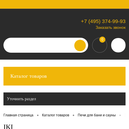
+7 (495) 374-99-93
Вход
Регистрация
Заказать звонок
0
Каталог товаров
Уточнить раздел
•
•
•
Главная страница
Каталог товаров
Печи для бани и сауны
Эл
IKI