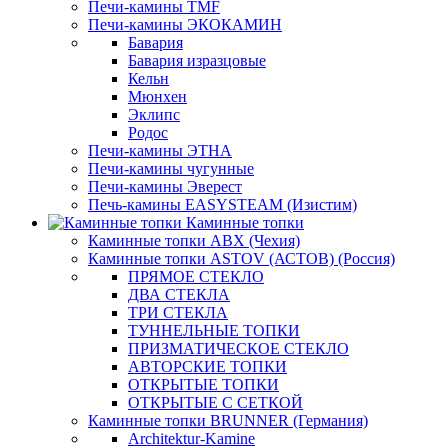
Печи-камины TMF
Печи-камины ЭКОКАМИН
Бавария
Бавария изразцовые
Кельн
Мюнхен
Эклипс
Родос
Печи-камины ЭТНА
Печи-камины чугунные
Печи-камины Эверест
Печь-камины EASYSTEAM (Изистим)
Каминные топки
Каминные топки ABX (Чехия)
Каминные топки ASTOV (АСТОВ) (Россия)
ПРЯМОЕ СТЕКЛО
ДВА СТЕКЛА
ТРИ СТЕКЛА
ТУННЕЛЬНЫЕ ТОПКИ
ПРИЗМАТИЧЕСКОЕ СТЕКЛО
АВТОРСКИЕ ТОПКИ
ОТКРЫТЫЕ ТОПКИ
ОТКРЫТЫЕ С СЕТКОЙ
Каминные топки BRUNNER (Германия)
Architektur-Kamine