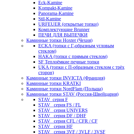
Eck-Kamine
Kompakt-Kamine
Panorama-Kamine
Stil-Kamine
URFEUER (открытые топки)
Комплектующие Brunner
ПЕЧИ ДЛЯ ВЫПЕЧКИ
Каминные топки Hoxter (Чехия)
ECKA (топки с Г-образным угловым
стеклом)
HAKA (топки с прямым стеклом)
SF Теплоёмкие печные топки
UKA (топки с П-образным стеклом с трёх
сторон)
Каминные топки INVICTA (Франция)
Каминные топки KRATKI
Каминные топки NordFlam (Польша)
Каминные топки STAV (Россия-Швейцария)
STAV_серия F
STAV_ серия FS / FL
STAV_ серия UNIVERS
STAV_ серия DF / DHF
STAV_ серия CFL / CFR / CF
STAV_ серия HF
STAV_ серия 3VF / 3VLF / 3VSF