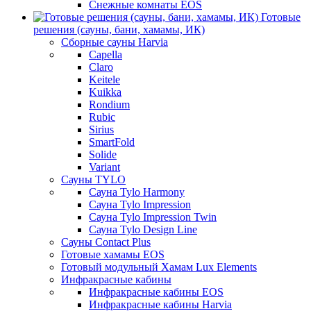
Снежные комнаты EOS
Готовые
решения (сауны, бани, хамамы, ИК)
Сборные сауны Harvia
Capella
Claro
Keitele
Kuikka
Rondium
Rubic
Sirius
SmartFold
Solide
Variant
Сауны TYLO
Сауна Tylo Harmony
Сауна Tylo Impression
Сауна Tylo Impression Twin
Сауна Tylo Design Line
Сауны Contact Plus
Готовые хамамы EOS
Готовый модульный Хамам Lux Elements
Инфракрасные кабины
Инфракрасные кабины EOS
Инфракрасные кабины Harvia