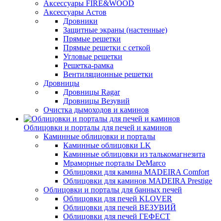
Аксессуары FIRE&WOOD
Аксессуары Астов
Дровники
Защитные экраны (настенные)
Прямые решетки
Прямые решетки с сеткой
Угловые решетки
Решетка-рамка
Вентиляционные решетки
Дровницы
Дровницы Ragar
Дровницы Везувий
Очистка дымоходов и каминов
Облицовки и порталы для печей и каминов
Каминные облицовки и порталы
Каминные облицовки LK
Каминные облицовки из талькомагнезита
Мраморные порталы DeMarco
Облицовки для камина MADEIRA Comfort
Облицовки для каминов MADEIRA Prestige
Облицовки и порталы для банных печей
Облицовки для печей KLOVER
Облицовки для печей ВЕЗУВИЙ
Облицовки для печей ГЕФЕСТ