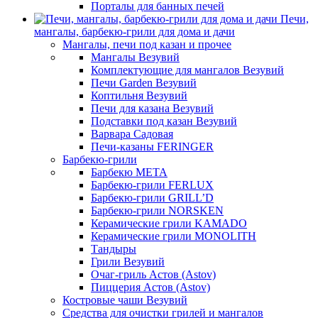
Порталы для банных печей
Печи,
мангалы, барбекю-грили для дома и дачи
Мангалы, печи под казан и прочее
Мангалы Везувий
Комплектующие для мангалов Везувий
Печи Garden Везувий
Коптильня Везувий
Печи для казана Везувий
Подставки под казан Везувий
Варвара Садовая
Печи-казаны FERINGER
Барбекю-грили
Барбекю МЕТА
Барбекю-грили FERLUX
Барбекю-грили GRILL’D
Барбекю-грили NORSKEN
Керамические грили KAMADO
Керамические грили MONOLITH
Тандыры
Грили Везувий
Очаг-гриль Астов (Astov)
Пиццерия Астов (Astov)
Костровые чаши Везувий
Средства для очистки грилей и мангалов