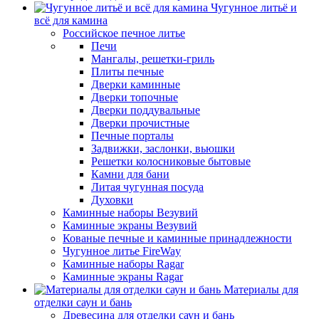
Чугунное литьё и
всё для камина
Российское печное литье
Печи
Мангалы, решетки-гриль
Плиты печные
Дверки каминные
Дверки топочные
Дверки поддувальные
Дверки прочистные
Печные порталы
Задвижки, заслонки, вьюшки
Решетки колосниковые бытовые
Камни для бани
Литая чугунная посуда
Духовки
Каминные наборы Везувий
Каминные экраны Везувий
Кованые печные и каминные принадлежности
Чугунное литье FireWay
Каминные наборы Ragar
Каминные экраны Ragar
Материалы для
отделки саун и бань
Древесина для отделки саун и бань