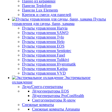
Панно из керамики
Панели Teplofom
Панели Lux Elements
Крепеж и смеси для панелей
Пульты
управления для сауны, бани, хамама
Пульты управления Harvia
Пульты управления SAWO
Пульты управления Tylo
Пульты управления Helo
Пульты управления EOS
Пульты управления Sentiotec
Пульты управления Fasel
Пульты управления Tulikivi
Пульты управления Hygromatik
Пульты управления Karina
Пульты управления VVD
Экстремальное
охлаждение
Ледо/Снего-генераторы
Лёдогенераторы EOS
Лёдогенераторы ProConHealth
Снегогенераторы R-snow
Снежные комнаты
Снежные комнаты Areasana