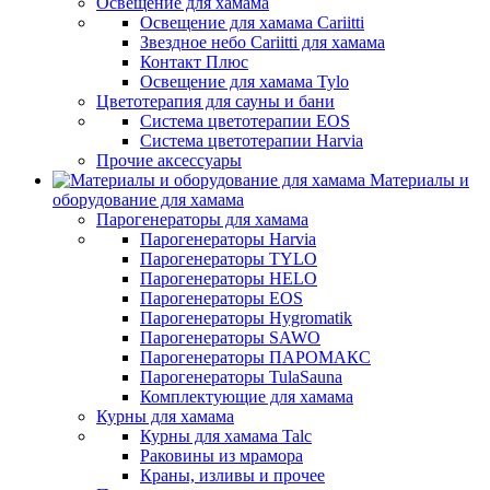
Освещение для хамама
Освещение для хамама Cariitti
Звездное небо Cariitti для хамама
Контакт Плюс
Освещение для хамама Tylo
Цветотерапия для сауны и бани
Система цветотерапии EOS
Система цветотерапии Harvia
Прочие аксессуары
Материалы и
оборудование для хамама
Парогенераторы для хамама
Парогенераторы Harvia
Парогенераторы TYLO
Парогенераторы HELO
Парогенераторы EOS
Парогенераторы Hygromatik
Парогенераторы SAWO
Парогенераторы ПАРОМАКС
Парогенераторы TulaSauna
Комплектующие для хамама
Курны для хамама
Курны для хамама Talc
Раковины из мрамора
Краны, изливы и прочее