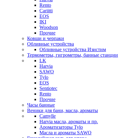
Rento
Cariitti
EOS
IKI
Woodson
Прочие
Ковши и черпаки
Обливные устройства
Обливные устройства Изистим
Термометры, гигрометры, банные станции
LK
Harvia
SAWO
Tylo
EOS
Sentiotec
Rento
Прочие
Часы банные
Веники для бани, масла, ароматы
Camylle
Harvia масла, ароматы и пр.
Ароматизаторы Tylo
Масла и ароматы SAWO