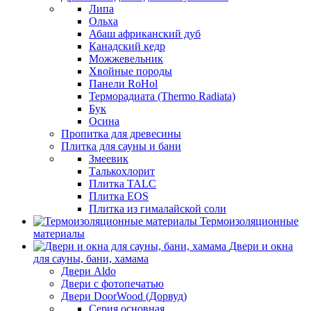
Липа
Ольха
Абаш африканский дуб
Канадский кедр
Можжевельник
Хвойные породы
Панели RoHol
Терморадиата (Thermo Radiata)
Бук
Осина
Пропитка для древесины
Плитка для сауны и бани
Змеевик
Талькохлорит
Плитка TALC
Плитка EOS
Плитка из гималайской соли
Термоизоляционные
материалы
Двери и окна
для сауны, бани, хамама
Двери Aldo
Двери с фотопечатью
Двери DoorWood (Дорвуд)
Серия основная