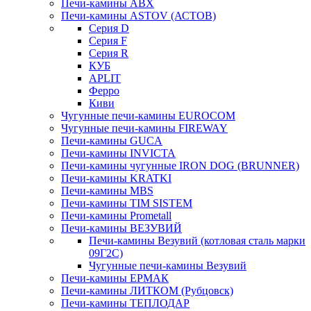
Печи-камины ABX
Печи-камины ASTOV (АСТОВ)
Серия D
Серия F
Серия R
КУБ
APLIT
Ферро
Киви
Чугунные печи-камины EUROCOM
Чугунные печи-камины FIREWAY
Печи-камины GUCA
Печи-камины INVICTA
Печи-камины чугунные IRON DOG (BRUNNER)
Печи-камины KRATKI
Печи-камины MBS
Печи-камины TIM SISTEM
Печи-камины Prometall
Печи-камины ВЕЗУВИЙ
Печи-камины Везувий (котловая сталь марки
09Г2С)
Чугунные печи-камины Везувий
Печи-камины ЕРМАК
Печи-камины ЛИТКОМ (Рубцовск)
Печи-камины ТЕПЛОДАР