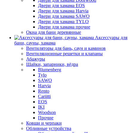
Двери для хамама Doorwood
Двери для хамама EOS
Двери для хамама Harvia
Двери для хамама SAWO
Двери для хамама TYLO
Двери для хамама прочие
Окна для бани деревянные
Аксессуары для
бани, сауны, хамама
Вентиляторы для бань, саун и каминов
Вентиляционные решетки и клапаны
Абажуры
Шайки, запарники, вёдра
Blumenberg
Tylo
SAWO
Harvia
Rento
Cariitti
EOS
IKI
Woodson
Прочие
Ковши и черпаки
Обливные устройства