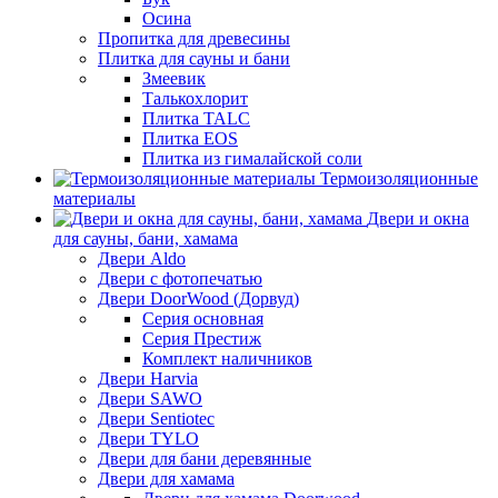
Осина
Пропитка для древесины
Плитка для сауны и бани
Змеевик
Талькохлорит
Плитка TALC
Плитка EOS
Плитка из гималайской соли
Термоизоляционные
материалы
Двери и окна
для сауны, бани, хамама
Двери Aldo
Двери с фотопечатью
Двери DoorWood (Дорвуд)
Серия основная
Серия Престиж
Комплект наличников
Двери Harvia
Двери SAWO
Двери Sentiotec
Двери TYLO
Двери для бани деревянные
Двери для хамама