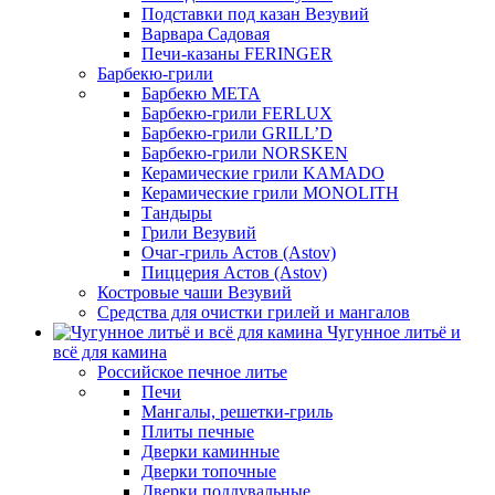
Подставки под казан Везувий
Варвара Садовая
Печи-казаны FERINGER
Барбекю-грили
Барбекю МЕТА
Барбекю-грили FERLUX
Барбекю-грили GRILL’D
Барбекю-грили NORSKEN
Керамические грили KAMADO
Керамические грили MONOLITH
Тандыры
Грили Везувий
Очаг-гриль Астов (Astov)
Пиццерия Астов (Astov)
Костровые чаши Везувий
Средства для очистки грилей и мангалов
Чугунное литьё и
всё для камина
Российское печное литье
Печи
Мангалы, решетки-гриль
Плиты печные
Дверки каминные
Дверки топочные
Дверки поддувальные