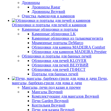
Дровницы
Дровницы Ragar
Дровницы Везувий
Очистка дымоходов и каминов
Облицовки и порталы для печей и каминов
Каминные облицовки и порталы
Каминные облицовки LK
Каминные облицовки из талькомагнезита
Мраморные порталы DeMarco
Облицовки для камина MADEIRA Comfort
Облицовки для каминов MADEIRA Prestige
Облицовки и порталы для банных печей
Облицовки для печей KLOVER
Облицовки для печей ВЕЗУВИЙ
Облицовки для печей ГЕФЕСТ
Порталы для банных печей
Печи,
мангалы, барбекю-грили для дома и дачи
Мангалы, печи под казан и прочее
Мангалы Везувий
Комплектующие для мангалов Везувий
Печи Garden Везувий
Коптильня Везувий
Печи для казана Везувий