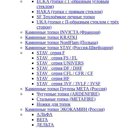
ECKA (топки с Г-образным угловым
стеклом)
HAKA (топки с прямым стеклом)
SF Теплоёмкие печные топки
UKA (топки с П-образным стеклом с трёх
сторон)
Каминные топки INVICTA (Франция)
Каминные топки KRATKI
Каминные топки NordFlam (Польша)
Каминные топки STAV (Россия-Швейцария)
STAV_серия F
STAV_ серия FS / FL
STAV_ серия UNIVERS
STAV_ серия DF / DHF
STAV_ серия CFL / CFR / CF
STAV_ серия HF
STAV_ серия 3VF / 3VLF / 3VSF
Каминные топки Группы МЕТА (Россия)
Чугунные топки (ARDENFIRE)
Стальные топки (METAFIRE)
Ножки для топок
Каминные топки ЭКОКАМИН (Россия)
АЛЬФА
ВЕГА
ДЕЛЬТА