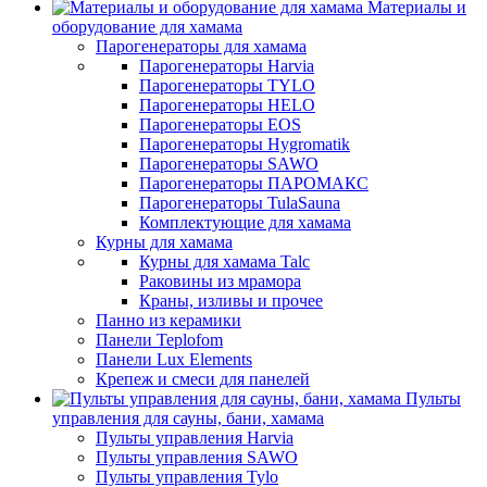
Материалы и
оборудование для хамама
Парогенераторы для хамама
Парогенераторы Harvia
Парогенераторы TYLO
Парогенераторы HELO
Парогенераторы EOS
Парогенераторы Hygromatik
Парогенераторы SAWO
Парогенераторы ПАРОМАКС
Парогенераторы TulaSauna
Комплектующие для хамама
Курны для хамама
Курны для хамама Talc
Раковины из мрамора
Краны, изливы и прочее
Панно из керамики
Панели Teplofom
Панели Lux Elements
Крепеж и смеси для панелей
Пульты
управления для сауны, бани, хамама
Пульты управления Harvia
Пульты управления SAWO
Пульты управления Tylo