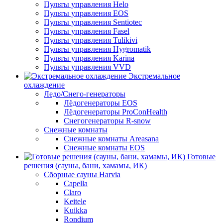
Пульты управления Helo
Пульты управления EOS
Пульты управления Sentiotec
Пульты управления Fasel
Пульты управления Tulikivi
Пульты управления Hygromatik
Пульты управления Karina
Пульты управления VVD
Экстремальное
охлаждение
Ледо/Снего-генераторы
Лёдогенераторы EOS
Лёдогенераторы ProConHealth
Снегогенераторы R-snow
Снежные комнаты
Снежные комнаты Areasana
Снежные комнаты EOS
Готовые
решения (сауны, бани, хамамы, ИК)
Сборные сауны Harvia
Capella
Claro
Keitele
Kuikka
Rondium