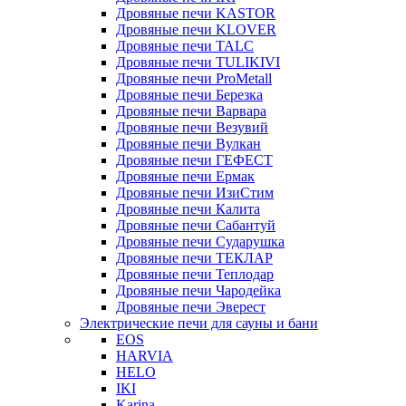
Дровяные печи KASTOR
Дровяные печи KLOVER
Дровяные печи TALC
Дровяные печи TULIKIVI
Дровяные печи ProMetall
Дровяные печи Березка
Дровяные печи Варвара
Дровяные печи Везувий
Дровяные печи Вулкан
Дровяные печи ГЕФЕСТ
Дровяные печи Ермак
Дровяные печи ИзиСтим
Дровяные печи Калита
Дровяные печи Сабантуй
Дровяные печи Сударушка
Дровяные печи ТЕКЛАР
Дровяные печи Теплодар
Дровяные печи Чародейка
Дровяные печи Эверест
Электрические печи для сауны и бани
EOS
HARVIA
HELO
IKI
Karina