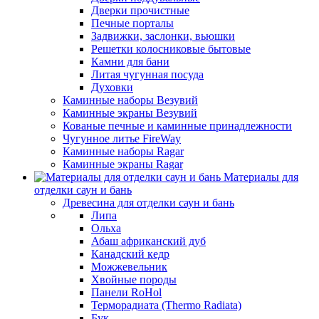
Дверки прочистные
Печные порталы
Задвижки, заслонки, вьюшки
Решетки колосниковые бытовые
Камни для бани
Литая чугунная посуда
Духовки
Каминные наборы Везувий
Каминные экраны Везувий
Кованые печные и каминные принадлежности
Чугунное литье FireWay
Каминные наборы Ragar
Каминные экраны Ragar
Материалы для
отделки саун и бань
Древесина для отделки саун и бань
Липа
Ольха
Абаш африканский дуб
Канадский кедр
Можжевельник
Хвойные породы
Панели RoHol
Терморадиата (Thermo Radiata)
Бук