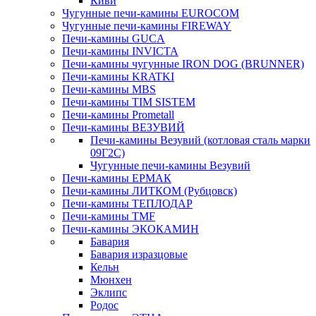
Киви
Чугунные печи-камины EUROCOM
Чугунные печи-камины FIREWAY
Печи-камины GUCA
Печи-камины INVICTA
Печи-камины чугунные IRON DOG (BRUNNER)
Печи-камины KRATKI
Печи-камины MBS
Печи-камины TIM SISTEM
Печи-камины Prometall
Печи-камины ВЕЗУВИЙ
Печи-камины Везувий (котловая сталь марки
09Г2С)
Чугунные печи-камины Везувий
Печи-камины ЕРМАК
Печи-камины ЛИТКОМ (Рубцовск)
Печи-камины ТЕПЛОДАР
Печи-камины TMF
Печи-камины ЭКОКАМИН
Бавария
Бавария изразцовые
Кельн
Мюнхен
Эклипс
Родос