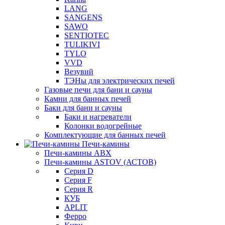
LANG
SANGENS
SAWO
SENTIOTEC
TULIKIVI
TYLO
VVD
Везувий
ТЭНы для электрических печей
Газовые печи для бани и сауны
Камни для банных печей
Баки для бани и сауны
Баки и нагреватели
Колонки водогрейные
Комплектующие для банных печей
Печи-камины
Печи-камины ABX
Печи-камины ASTOV (АСТОВ)
Серия D
Серия F
Серия R
КУБ
APLIT
Ферро