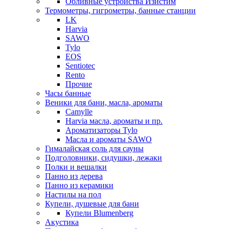
Обливные устройства Изистим
Термометры, гигрометры, банные станции
LK
Harvia
SAWO
Tylo
EOS
Sentiotec
Rento
Прочие
Часы банные
Веники для бани, масла, ароматы
Camylle
Harvia масла, ароматы и пр.
Ароматизаторы Tylo
Масла и ароматы SAWO
Гималайская соль для сауны
Подголовники, сидушки, лежаки
Полки и вешалки
Панно из дерева
Панно из керамики
Настилы на пол
Купели, душевые для бани
Купели Blumenberg
Акустика