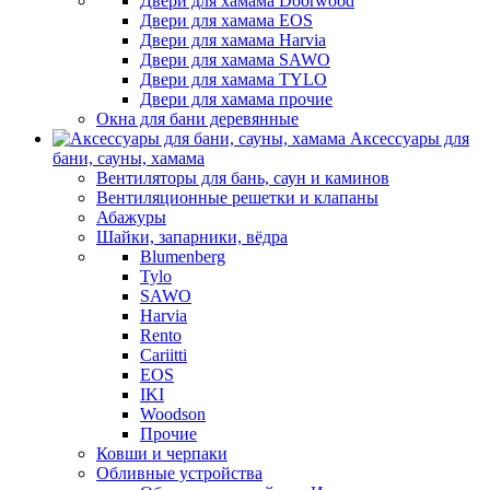
Двери для хамама Doorwood
Двери для хамама EOS
Двери для хамама Harvia
Двери для хамама SAWO
Двери для хамама TYLO
Двери для хамама прочие
Окна для бани деревянные
Аксессуары для
бани, сауны, хамама
Вентиляторы для бань, саун и каминов
Вентиляционные решетки и клапаны
Абажуры
Шайки, запарники, вёдра
Blumenberg
Tylo
SAWO
Harvia
Rento
Cariitti
EOS
IKI
Woodson
Прочие
Ковши и черпаки
Обливные устройства