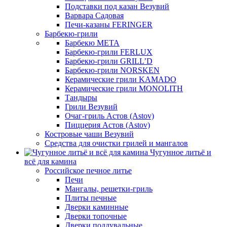
Подставки под казан Везувий
Варвара Садовая
Печи-казаны FERINGER
Барбекю-грили
Барбекю МЕТА
Барбекю-грили FERLUX
Барбекю-грили GRILL’D
Барбекю-грили NORSKEN
Керамические грили KAMADO
Керамические грили MONOLITH
Тандыры
Грили Везувий
Очаг-гриль Астов (Astov)
Пиццерия Астов (Astov)
Костровые чаши Везувий
Средства для очистки грилей и мангалов
Чугунное литьё и
всё для камина
Российское печное литье
Печи
Мангалы, решетки-гриль
Плиты печные
Дверки каминные
Дверки топочные
Дверки поддувальные