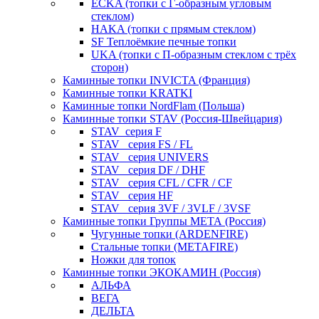
ECKA (топки с Г-образным угловым
стеклом)
HAKA (топки с прямым стеклом)
SF Теплоёмкие печные топки
UKA (топки с П-образным стеклом с трёх
сторон)
Каминные топки INVICTA (Франция)
Каминные топки KRATKI
Каминные топки NordFlam (Польша)
Каминные топки STAV (Россия-Швейцария)
STAV_серия F
STAV_ серия FS / FL
STAV_ серия UNIVERS
STAV_ серия DF / DHF
STAV_ серия CFL / CFR / CF
STAV_ серия HF
STAV_ серия 3VF / 3VLF / 3VSF
Каминные топки Группы МЕТА (Россия)
Чугунные топки (ARDENFIRE)
Стальные топки (METAFIRE)
Ножки для топок
Каминные топки ЭКОКАМИН (Россия)
АЛЬФА
ВЕГА
ДЕЛЬТА