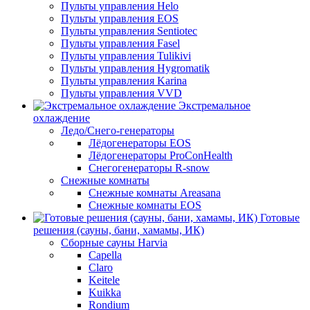
Пульты управления Helo
Пульты управления EOS
Пульты управления Sentiotec
Пульты управления Fasel
Пульты управления Tulikivi
Пульты управления Hygromatik
Пульты управления Karina
Пульты управления VVD
Экстремальное
охлаждение
Ледо/Снего-генераторы
Лёдогенераторы EOS
Лёдогенераторы ProConHealth
Снегогенераторы R-snow
Снежные комнаты
Снежные комнаты Areasana
Снежные комнаты EOS
Готовые
решения (сауны, бани, хамамы, ИК)
Сборные сауны Harvia
Capella
Claro
Keitele
Kuikka
Rondium