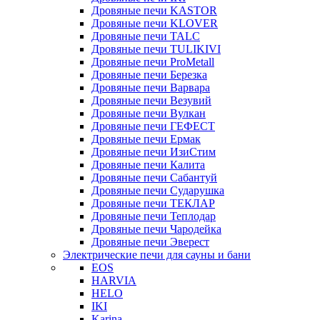
Дровяные печи KASTOR
Дровяные печи KLOVER
Дровяные печи TALC
Дровяные печи TULIKIVI
Дровяные печи ProMetall
Дровяные печи Березка
Дровяные печи Варвара
Дровяные печи Везувий
Дровяные печи Вулкан
Дровяные печи ГЕФЕСТ
Дровяные печи Ермак
Дровяные печи ИзиСтим
Дровяные печи Калита
Дровяные печи Сабантуй
Дровяные печи Сударушка
Дровяные печи ТЕКЛАР
Дровяные печи Теплодар
Дровяные печи Чародейка
Дровяные печи Эверест
Электрические печи для сауны и бани
EOS
HARVIA
HELO
IKI
Karina