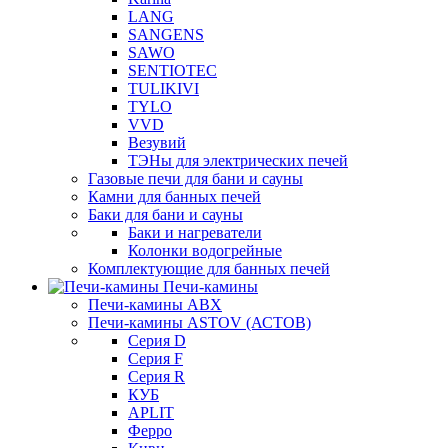
LANG
SANGENS
SAWO
SENTIOTEC
TULIKIVI
TYLO
VVD
Везувий
ТЭНы для электрических печей
Газовые печи для бани и сауны
Камни для банных печей
Баки для бани и сауны
Баки и нагреватели
Колонки водогрейные
Комплектующие для банных печей
Печи-камины
Печи-камины ABX
Печи-камины ASTOV (АСТОВ)
Серия D
Серия F
Серия R
КУБ
APLIT
Ферро