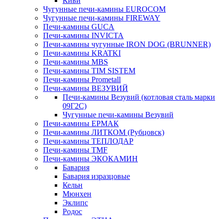
Киви
Чугунные печи-камины EUROCOM
Чугунные печи-камины FIREWAY
Печи-камины GUCA
Печи-камины INVICTA
Печи-камины чугунные IRON DOG (BRUNNER)
Печи-камины KRATKI
Печи-камины MBS
Печи-камины TIM SISTEM
Печи-камины Prometall
Печи-камины ВЕЗУВИЙ
Печи-камины Везувий (котловая сталь марки
09Г2С)
Чугунные печи-камины Везувий
Печи-камины ЕРМАК
Печи-камины ЛИТКОМ (Рубцовск)
Печи-камины ТЕПЛОДАР
Печи-камины TMF
Печи-камины ЭКОКАМИН
Бавария
Бавария изразцовые
Кельн
Мюнхен
Эклипс
Родос