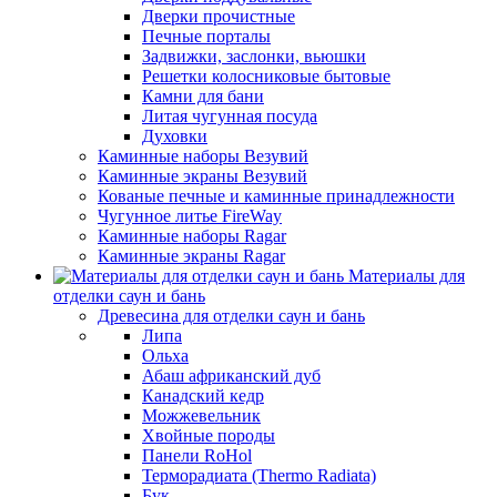
Дверки прочистные
Печные порталы
Задвижки, заслонки, вьюшки
Решетки колосниковые бытовые
Камни для бани
Литая чугунная посуда
Духовки
Каминные наборы Везувий
Каминные экраны Везувий
Кованые печные и каминные принадлежности
Чугунное литье FireWay
Каминные наборы Ragar
Каминные экраны Ragar
Материалы для
отделки саун и бань
Древесина для отделки саун и бань
Липа
Ольха
Абаш африканский дуб
Канадский кедр
Можжевельник
Хвойные породы
Панели RoHol
Терморадиата (Thermo Radiata)
Бук