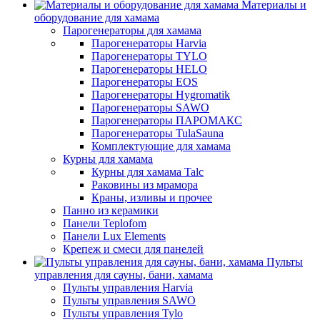
Материалы и
оборудование для хамама
Парогенераторы для хамама
Парогенераторы Harvia
Парогенераторы TYLO
Парогенераторы HELO
Парогенераторы EOS
Парогенераторы Hygromatik
Парогенераторы SAWO
Парогенераторы ПАРОМАКС
Парогенераторы TulaSauna
Комплектующие для хамама
Курны для хамама
Курны для хамама Talc
Раковины из мрамора
Краны, изливы и прочее
Панно из керамики
Панели Teplofom
Панели Lux Elements
Крепеж и смеси для панелей
Пульты
управления для сауны, бани, хамама
Пульты управления Harvia
Пульты управления SAWO
Пульты управления Tylo