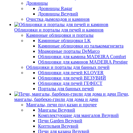
Дровницы
Дровницы Ragar
Дровницы Везувий
Очистка дымоходов и каминов
Облицовки и порталы для печей и каминов
Каминные облицовки и порталы
Каминные облицовки LK
Каминные облицовки из талькомагнезита
Мраморные порталы DeMarco
Облицовки для камина MADEIRA Comfort
Облицовки для каминов MADEIRA Prestige
Облицовки и порталы для банных печей
Облицовки для печей KLOVER
Облицовки для печей ВЕЗУВИЙ
Облицовки для печей ГЕФЕСТ
Порталы для банных печей
Печи,
мангалы, барбекю-грили для дома и дачи
Мангалы, печи под казан и прочее
Мангалы Везувий
Комплектующие для мангалов Везувий
Печи Garden Везувий
Коптильня Везувий
Печи для казана Везувий