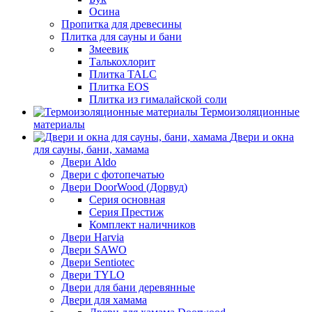
Осина
Пропитка для древесины
Плитка для сауны и бани
Змеевик
Талькохлорит
Плитка TALC
Плитка EOS
Плитка из гималайской соли
Термоизоляционные
материалы
Двери и окна
для сауны, бани, хамама
Двери Aldo
Двери с фотопечатью
Двери DoorWood (Дорвуд)
Серия основная
Серия Престиж
Комплект наличников
Двери Harvia
Двери SAWO
Двери Sentiotec
Двери TYLO
Двери для бани деревянные
Двери для хамама