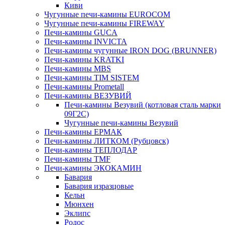
Киви
Чугунные печи-камины EUROCOM
Чугунные печи-камины FIREWAY
Печи-камины GUCA
Печи-камины INVICTA
Печи-камины чугунные IRON DOG (BRUNNER)
Печи-камины KRATKI
Печи-камины MBS
Печи-камины TIM SISTEM
Печи-камины Prometall
Печи-камины ВЕЗУВИЙ
Печи-камины Везувий (котловая сталь марки
09Г2С)
Чугунные печи-камины Везувий
Печи-камины ЕРМАК
Печи-камины ЛИТКОМ (Рубцовск)
Печи-камины ТЕПЛОДАР
Печи-камины TMF
Печи-камины ЭКОКАМИН
Бавария
Бавария изразцовые
Кельн
Мюнхен
Эклипс
Родос