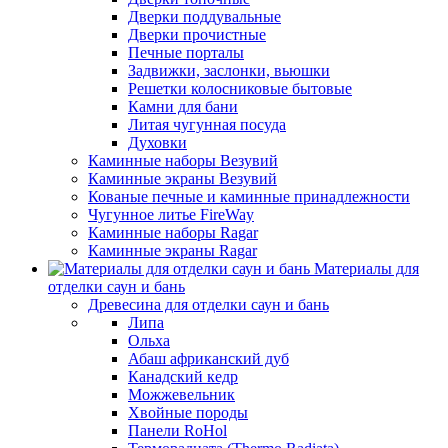
Дверки поддувальные
Дверки прочистные
Печные порталы
Задвижки, заслонки, вьюшки
Решетки колосниковые бытовые
Камни для бани
Литая чугунная посуда
Духовки
Каминные наборы Везувий
Каминные экраны Везувий
Кованые печные и каминные принадлежности
Чугунное литье FireWay
Каминные наборы Ragar
Каминные экраны Ragar
Материалы для
отделки саун и бань
Древесина для отделки саун и бань
Липа
Ольха
Абаш африканский дуб
Канадский кедр
Можжевельник
Хвойные породы
Панели RoHol