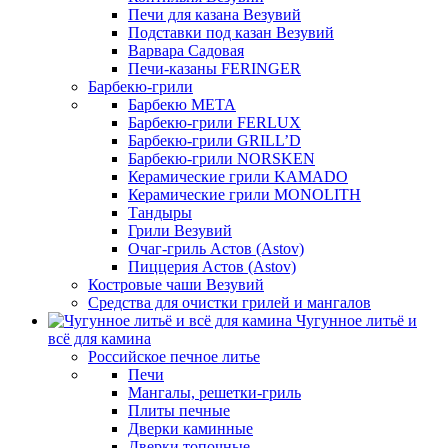
Печи для казана Везувий
Подставки под казан Везувий
Варвара Садовая
Печи-казаны FERINGER
Барбекю-грили
Барбекю МЕТА
Барбекю-грили FERLUX
Барбекю-грили GRILL’D
Барбекю-грили NORSKEN
Керамические грили KAMADO
Керамические грили MONOLITH
Тандыры
Грили Везувий
Очаг-гриль Астов (Astov)
Пиццерия Астов (Astov)
Костровые чаши Везувий
Средства для очистки грилей и мангалов
Чугунное литьё и
всё для камина
Российское печное литье
Печи
Мангалы, решетки-гриль
Плиты печные
Дверки каминные
Дверки топочные