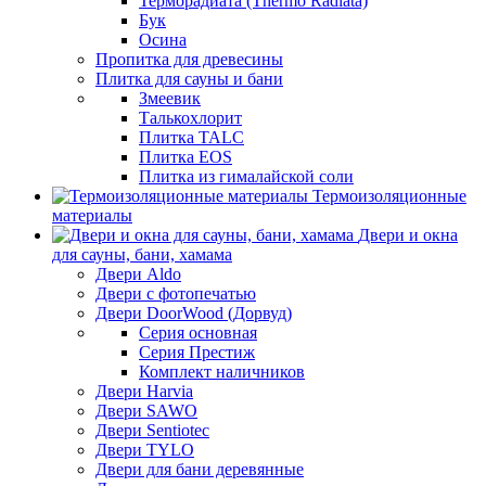
Терморадиата (Thermo Radiata)
Бук
Осина
Пропитка для древесины
Плитка для сауны и бани
Змеевик
Талькохлорит
Плитка TALC
Плитка EOS
Плитка из гималайской соли
Термоизоляционные
материалы
Двери и окна
для сауны, бани, хамама
Двери Aldo
Двери с фотопечатью
Двери DoorWood (Дорвуд)
Серия основная
Серия Престиж
Комплект наличников
Двери Harvia
Двери SAWO
Двери Sentiotec
Двери TYLO
Двери для бани деревянные