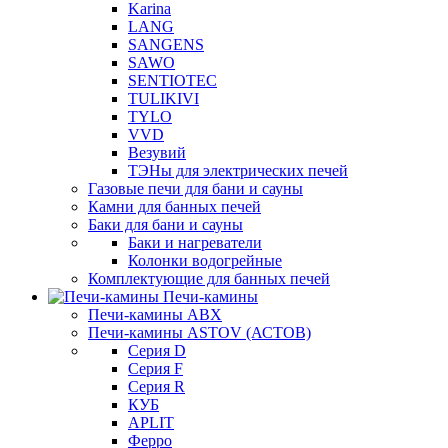
Karina
LANG
SANGENS
SAWO
SENTIOTEC
TULIKIVI
TYLO
VVD
Везувий
ТЭНы для электрических печей
Газовые печи для бани и сауны
Камни для банных печей
Баки для бани и сауны
Баки и нагреватели
Колонки водогрейные
Комплектующие для банных печей
Печи-камины
Печи-камины ABX
Печи-камины ASTOV (АСТОВ)
Серия D
Серия F
Серия R
КУБ
APLIT
Ферро