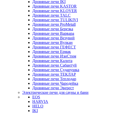
Дровяные печи IKI
Дровяные печи KASTOR
Дровяные печи KLOVER
Дровяные печи TALC
Дровяные печи TULIKIVI
Дровяные печи ProMetall
Дровяные печи Березка
Дровяные печи Варвара
Дровяные печи Везувий
Дровяные печи Вулкан
Дровяные печи ГЕФЕСТ
Дровяные печи Ермак
Дровяные печи ИзиСтим
Дровяные печи Калита
Дровяные печи Сабантуй
Дровяные печи Сударушка
Дровяные печи ТЕКЛАР
Дровяные печи Теплодар
Дровяные печи Чародейка
Дровяные печи Эверест
Электрические печи для сауны и бани
EOS
HARVIA
HELO
IKI