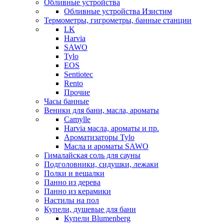
Обливные устройства
Обливные устройства Изистим
Термометры, гигрометры, банные станции
LK
Harvia
SAWO
Tylo
EOS
Sentiotec
Rento
Прочие
Часы банные
Веники для бани, масла, ароматы
Camylle
Harvia масла, ароматы и пр.
Ароматизаторы Tylo
Масла и ароматы SAWO
Гималайская соль для сауны
Подголовники, сидушки, лежаки
Полки и вешалки
Панно из дерева
Панно из керамики
Настилы на пол
Купели, душевые для бани
Купели Blumenberg