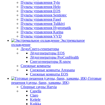
Пульты управления Tylo
Пульты управления Helo
Пульты управления EOS
Пульты управления Sentiotec
Пульты управления Fasel
Пульты управления Tulikivi
Пульты управления Hygromatik
Пульты управления Karina
Пульты управления VVD
Экстремальное
охлаждение
Ледо/Снего-генераторы
Лёдогенераторы EOS
Лёдогенераторы ProConHealth
Снегогенераторы R-snow
Снежные комнаты
Снежные комнаты Areasana
Снежные комнаты EOS
Готовые
решения (сауны, бани, хамамы, ИК)
Сборные сауны Harvia
Capella
Claro
Keitele
Kuikka