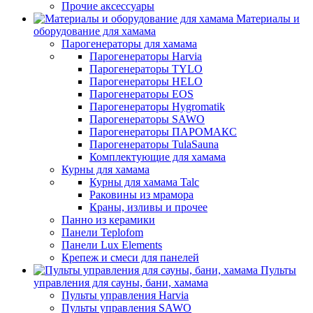
Прочие аксессуары
Материалы и
оборудование для хамама
Парогенераторы для хамама
Парогенераторы Harvia
Парогенераторы TYLO
Парогенераторы HELO
Парогенераторы EOS
Парогенераторы Hygromatik
Парогенераторы SAWO
Парогенераторы ПАРОМАКС
Парогенераторы TulaSauna
Комплектующие для хамама
Курны для хамама
Курны для хамама Talc
Раковины из мрамора
Краны, изливы и прочее
Панно из керамики
Панели Teplofom
Панели Lux Elements
Крепеж и смеси для панелей
Пульты
управления для сауны, бани, хамама
Пульты управления Harvia
Пульты управления SAWO