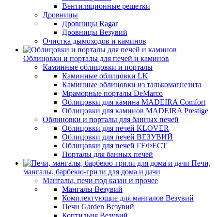
Вентиляционные решетки
Дровницы
Дровницы Ragar
Дровницы Везувий
Очистка дымоходов и каминов
Облицовки и порталы для печей и каминов
Каминные облицовки и порталы
Каминные облицовки LK
Каминные облицовки из талькомагнезита
Мраморные порталы DeMarco
Облицовки для камина MADEIRA Comfort
Облицовки для каминов MADEIRA Prestige
Облицовки и порталы для банных печей
Облицовки для печей KLOVER
Облицовки для печей ВЕЗУВИЙ
Облицовки для печей ГЕФЕСТ
Порталы для банных печей
Печи,
мангалы, барбекю-грили для дома и дачи
Мангалы, печи под казан и прочее
Мангалы Везувий
Комплектующие для мангалов Везувий
Печи Garden Везувий
Коптильня Везувий