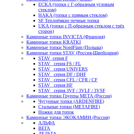
ECKA (топки с Г-образным угловым
стеклом)
HAKA (топки с прямым стеклом)
SF Теплоёмкие печные топки
UKA (топки с П-образным стеклом с трёх
сторон)
Каминные топки INVICTA (Франция)
Каминные топки KRATKI
Каминные топки NordFlam (Польша)
Каминные топки STAV (Россия-Швейцария)
STAV_серия F
STAV_ серия FS / FL
STAV_ серия UNIVERS
STAV_ серия DF / DHF
STAV_ серия CFL / CFR / CF
STAV_ серия HF
STAV_ серия 3VF / 3VLF / 3VSF
Каминные топки Группы МЕТА (Россия)
Чугунные топки (ARDENFIRE)
Стальные топки (METAFIRE)
Ножки для топок
Каминные топки ЭКОКАМИН (Россия)
АЛЬФА
ВЕГА
ДЕЛЬТА