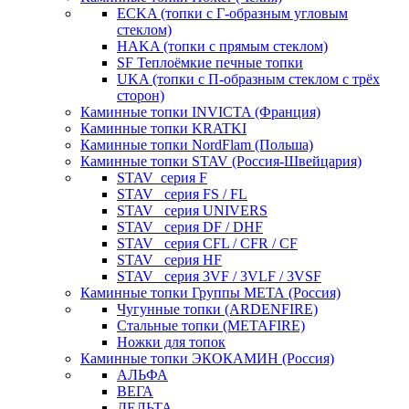
ECKA (топки с Г-образным угловым
стеклом)
HAKA (топки с прямым стеклом)
SF Теплоёмкие печные топки
UKA (топки с П-образным стеклом с трёх
сторон)
Каминные топки INVICTA (Франция)
Каминные топки KRATKI
Каминные топки NordFlam (Польша)
Каминные топки STAV (Россия-Швейцария)
STAV_серия F
STAV_ серия FS / FL
STAV_ серия UNIVERS
STAV_ серия DF / DHF
STAV_ серия CFL / CFR / CF
STAV_ серия HF
STAV_ серия 3VF / 3VLF / 3VSF
Каминные топки Группы МЕТА (Россия)
Чугунные топки (ARDENFIRE)
Стальные топки (METAFIRE)
Ножки для топок
Каминные топки ЭКОКАМИН (Россия)
АЛЬФА
ВЕГА
ДЕЛЬТА