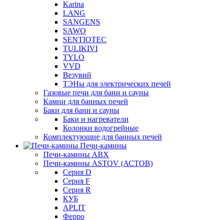
Karina
LANG
SANGENS
SAWO
SENTIOTEC
TULIKIVI
TYLO
VVD
Везувий
ТЭНы для электрических печей
Газовые печи для бани и сауны
Камни для банных печей
Баки для бани и сауны
Баки и нагреватели
Колонки водогрейные
Комплектующие для банных печей
Печи-камины
Печи-камины ABX
Печи-камины ASTOV (АСТОВ)
Серия D
Серия F
Серия R
КУБ
APLIT
Ферро