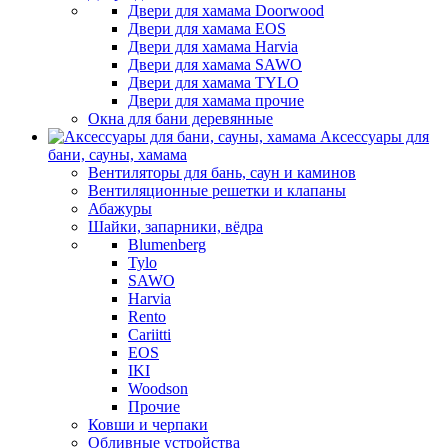
Двери для хамама Doorwood
Двери для хамама EOS
Двери для хамама Harvia
Двери для хамама SAWO
Двери для хамама TYLO
Двери для хамама прочие
Окна для бани деревянные
Аксессуары для
бани, сауны, хамама
Вентиляторы для бань, саун и каминов
Вентиляционные решетки и клапаны
Абажуры
Шайки, запарники, вёдра
Blumenberg
Tylo
SAWO
Harvia
Rento
Cariitti
EOS
IKI
Woodson
Прочие
Ковши и черпаки
Обливные устройства