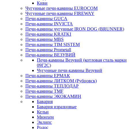
Киви
Чугунные печи-камины EUROCOM
Чугунные печи-камины FIREWAY
Печи-камины GUCA
Печи-камины INVICTA
Печи-камины чугунные IRON DOG (BRUNNER)
Печи-камины KRATKI
Печи-камины MBS
Печи-камины TIM SISTEM
Печи-камины Prometall
Печи-камины ВЕЗУВИЙ
Печи-камины Везувий (котловая сталь марки
09Г2С)
Чугунные печи-камины Везувий
Печи-камины ЕРМАК
Печи-камины ЛИТКОМ (Рубцовск)
Печи-камины ТЕПЛОДАР
Печи-камины TMF
Печи-камины ЭКОКАМИН
Бавария
Бавария изразцовые
Кельн
Мюнхен
Эклипс
Родос