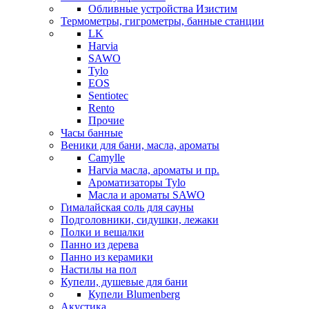
Обливные устройства Изистим
Термометры, гигрометры, банные станции
LK
Harvia
SAWO
Tylo
EOS
Sentiotec
Rento
Прочие
Часы банные
Веники для бани, масла, ароматы
Camylle
Harvia масла, ароматы и пр.
Ароматизаторы Tylo
Масла и ароматы SAWO
Гималайская соль для сауны
Подголовники, сидушки, лежаки
Полки и вешалки
Панно из дерева
Панно из керамики
Настилы на пол
Купели, душевые для бани
Купели Blumenberg
Акустика