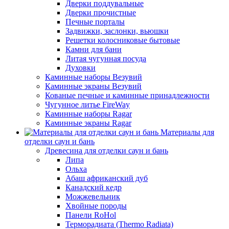
Дверки поддувальные
Дверки прочистные
Печные порталы
Задвижки, заслонки, вьюшки
Решетки колосниковые бытовые
Камни для бани
Литая чугунная посуда
Духовки
Каминные наборы Везувий
Каминные экраны Везувий
Кованые печные и каминные принадлежности
Чугунное литье FireWay
Каминные наборы Ragar
Каминные экраны Ragar
Материалы для
отделки саун и бань
Древесина для отделки саун и бань
Липа
Ольха
Абаш африканский дуб
Канадский кедр
Можжевельник
Хвойные породы
Панели RoHol
Терморадиата (Thermo Radiata)