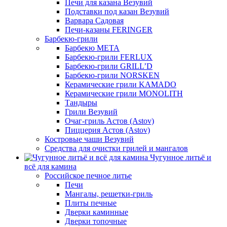
Печи для казана Везувий
Подставки под казан Везувий
Варвара Садовая
Печи-казаны FERINGER
Барбекю-грили
Барбекю МЕТА
Барбекю-грили FERLUX
Барбекю-грили GRILL’D
Барбекю-грили NORSKEN
Керамические грили KAMADO
Керамические грили MONOLITH
Тандыры
Грили Везувий
Очаг-гриль Астов (Astov)
Пиццерия Астов (Astov)
Костровые чаши Везувий
Средства для очистки грилей и мангалов
Чугунное литьё и
всё для камина
Российское печное литье
Печи
Мангалы, решетки-гриль
Плиты печные
Дверки каминные
Дверки топочные