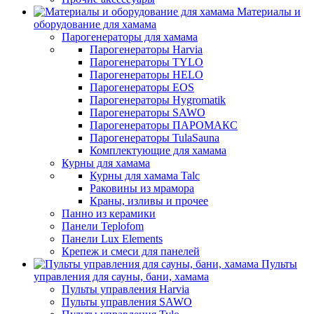
Материалы и
оборудование для хамама
Парогенераторы для хамама
Парогенераторы Harvia
Парогенераторы TYLO
Парогенераторы HELO
Парогенераторы EOS
Парогенераторы Hygromatik
Парогенераторы SAWO
Парогенераторы ПАРОМАКС
Парогенераторы TulaSauna
Комплектующие для хамама
Курны для хамама
Курны для хамама Talc
Раковины из мрамора
Краны, изливы и прочее
Панно из керамики
Панели Teplofom
Панели Lux Elements
Крепеж и смеси для панелей
Пульты
управления для сауны, бани, хамама
Пульты управления Harvia
Пульты управления SAWO