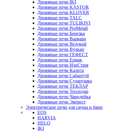
Дровяные печи IKI
Дровяные печи KASTOR
Дровяные печи KLOVER
Дровяные печи TALC
Дровяные печи TULIKIVI
Дровяные печи ProMetall
Дровяные печи Березка
Дровяные печи Варвара
Дровяные печи Везувий
Дровяные печи Вулкан
Дровяные печи ГЕФЕСТ
Дровяные печи Ермак
Дровяные печи ИзиСтим
Дровяные печи Калита
Дровяные печи Сабантуй
Дровяные печи Сударушка
Дровяные печи ТЕКЛАР
Дровяные печи Теплодар
Дровяные печи Чародейка
Дровяные печи Эверест
Электрические печи для сауны и бани
EOS
HARVIA
HELO
IKI