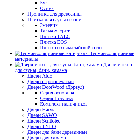
Бук
Осина
Пропитка для древесины
Плитка для сауны и бани
Змеевик
Талькохлорит
Плитка TALC
Плитка EOS
Плитка из гималайской соли
Термоизоляционные
материалы
Двери и окна
для сауны, бани, хамама
Двери Aldo
Двери с фотопечатью
Двери DoorWood (Дорвуд)
Серия основная
Серия Престиж
Комплект наличников
Двери Harvia
Двери SAWO
Двери Sentiotec
Двери TYLO
Двери для бани деревянные
Двери для хамама