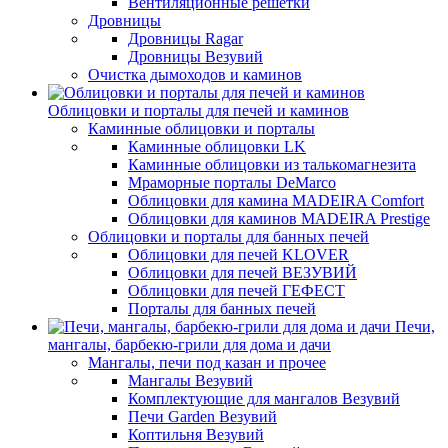
Вентиляционные решетки
Дровницы
Дровницы Ragar
Дровницы Везувий
Очистка дымоходов и каминов
Облицовки и порталы для печей и каминов
Каминные облицовки и порталы
Каминные облицовки LK
Каминные облицовки из талькомагнезита
Мраморные порталы DeMarco
Облицовки для камина MADEIRA Comfort
Облицовки для каминов MADEIRA Prestige
Облицовки и порталы для банных печей
Облицовки для печей KLOVER
Облицовки для печей ВЕЗУВИЙ
Облицовки для печей ГЕФЕСТ
Порталы для банных печей
Печи,
мангалы, барбекю-грили для дома и дачи
Мангалы, печи под казан и прочее
Мангалы Везувий
Комплектующие для мангалов Везувий
Печи Garden Везувий
Коптильня Везувий