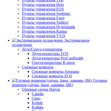
Пульты управления Tylo
Пульты управления Helo
Пульты управления EOS
Пульты управления Sentiotec
Пульты управления Fasel
Пульты управления Tulikivi
Пульты управления Hygromatik
Пульты управления Karina
Пульты управления VVD
Экстремальное
охлаждение
Ледо/Снего-генераторы
Лёдогенераторы EOS
Лёдогенераторы ProConHealth
Снегогенераторы R-snow
Снежные комнаты
Снежные комнаты Areasana
Снежные комнаты EOS
Готовые
решения (сауны, бани, хамамы, ИК)
Сборные сауны Harvia
Capella
Claro
Keitele
Kuikka