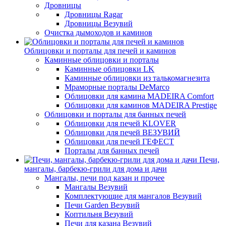
Дровницы
Дровницы Ragar
Дровницы Везувий
Очистка дымоходов и каминов
Облицовки и порталы для печей и каминов
Каминные облицовки и порталы
Каминные облицовки LK
Каминные облицовки из талькомагнезита
Мраморные порталы DeMarco
Облицовки для камина MADEIRA Comfort
Облицовки для каминов MADEIRA Prestige
Облицовки и порталы для банных печей
Облицовки для печей KLOVER
Облицовки для печей ВЕЗУВИЙ
Облицовки для печей ГЕФЕСТ
Порталы для банных печей
Печи,
мангалы, барбекю-грили для дома и дачи
Мангалы, печи под казан и прочее
Мангалы Везувий
Комплектующие для мангалов Везувий
Печи Garden Везувий
Коптильня Везувий
Печи для казана Везувий