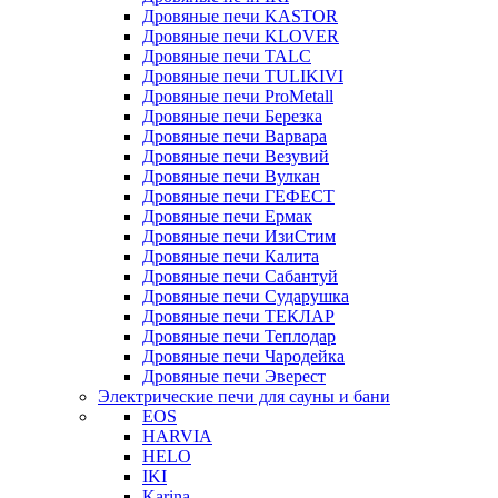
Дровяные печи KASTOR
Дровяные печи KLOVER
Дровяные печи TALC
Дровяные печи TULIKIVI
Дровяные печи ProMetall
Дровяные печи Березка
Дровяные печи Варвара
Дровяные печи Везувий
Дровяные печи Вулкан
Дровяные печи ГЕФЕСТ
Дровяные печи Ермак
Дровяные печи ИзиСтим
Дровяные печи Калита
Дровяные печи Сабантуй
Дровяные печи Сударушка
Дровяные печи ТЕКЛАР
Дровяные печи Теплодар
Дровяные печи Чародейка
Дровяные печи Эверест
Электрические печи для сауны и бани
EOS
HARVIA
HELO
IKI
Karina