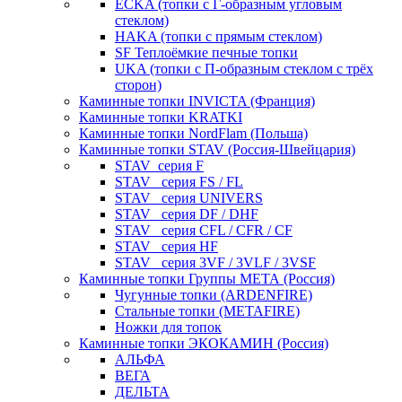
ECKA (топки с Г-образным угловым
стеклом)
HAKA (топки с прямым стеклом)
SF Теплоёмкие печные топки
UKA (топки с П-образным стеклом с трёх
сторон)
Каминные топки INVICTA (Франция)
Каминные топки KRATKI
Каминные топки NordFlam (Польша)
Каминные топки STAV (Россия-Швейцария)
STAV_серия F
STAV_ серия FS / FL
STAV_ серия UNIVERS
STAV_ серия DF / DHF
STAV_ серия CFL / CFR / CF
STAV_ серия HF
STAV_ серия 3VF / 3VLF / 3VSF
Каминные топки Группы МЕТА (Россия)
Чугунные топки (ARDENFIRE)
Стальные топки (METAFIRE)
Ножки для топок
Каминные топки ЭКОКАМИН (Россия)
АЛЬФА
ВЕГА
ДЕЛЬТА