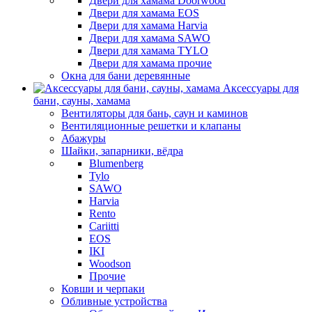
Двери для хамама Doorwood
Двери для хамама EOS
Двери для хамама Harvia
Двери для хамама SAWO
Двери для хамама TYLO
Двери для хамама прочие
Окна для бани деревянные
Аксессуары для
бани, сауны, хамама
Вентиляторы для бань, саун и каминов
Вентиляционные решетки и клапаны
Абажуры
Шайки, запарники, вёдра
Blumenberg
Tylo
SAWO
Harvia
Rento
Cariitti
EOS
IKI
Woodson
Прочие
Ковши и черпаки
Обливные устройства