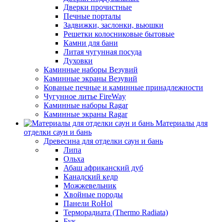
Дверки прочистные
Печные порталы
Задвижки, заслонки, вьюшки
Решетки колосниковые бытовые
Камни для бани
Литая чугунная посуда
Духовки
Каминные наборы Везувий
Каминные экраны Везувий
Кованые печные и каминные принадлежности
Чугунное литье FireWay
Каминные наборы Ragar
Каминные экраны Ragar
Материалы для
отделки саун и бань
Древесина для отделки саун и бань
Липа
Ольха
Абаш африканский дуб
Канадский кедр
Можжевельник
Хвойные породы
Панели RoHol
Терморадиата (Thermo Radiata)
Бук