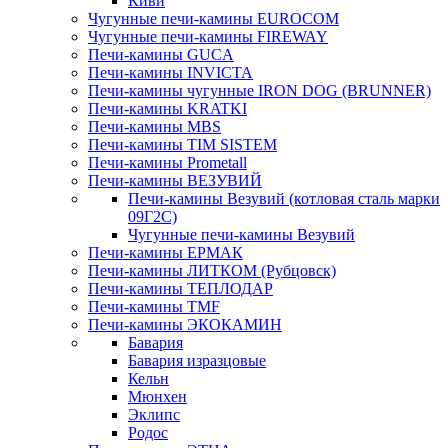
Киви
Чугунные печи-камины EUROCOM
Чугунные печи-камины FIREWAY
Печи-камины GUCA
Печи-камины INVICTA
Печи-камины чугунные IRON DOG (BRUNNER)
Печи-камины KRATKI
Печи-камины MBS
Печи-камины TIM SISTEM
Печи-камины Prometall
Печи-камины ВЕЗУВИЙ
Печи-камины Везувий (котловая сталь марки
09Г2С)
Чугунные печи-камины Везувий
Печи-камины ЕРМАК
Печи-камины ЛИТКОМ (Рубцовск)
Печи-камины ТЕПЛОДАР
Печи-камины TMF
Печи-камины ЭКОКАМИН
Бавария
Бавария изразцовые
Кельн
Мюнхен
Эклипс
Родос