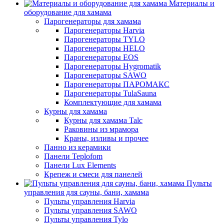
Материалы и
оборудование для хамама
Парогенераторы для хамама
Парогенераторы Harvia
Парогенераторы TYLO
Парогенераторы HELO
Парогенераторы EOS
Парогенераторы Hygromatik
Парогенераторы SAWO
Парогенераторы ПАРОМАКС
Парогенераторы TulaSauna
Комплектующие для хамама
Курны для хамама
Курны для хамама Talc
Раковины из мрамора
Краны, изливы и прочее
Панно из керамики
Панели Teplofom
Панели Lux Elements
Крепеж и смеси для панелей
Пульты
управления для сауны, бани, хамама
Пульты управления Harvia
Пульты управления SAWO
Пульты управления Tylo