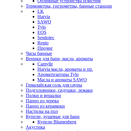
Обливные устройства Изистим
Термометры, гигрометры, банные станции
LK
Harvia
SAWO
Tylo
EOS
Sentiotec
Rento
Прочие
Часы банные
Веники для бани, масла, ароматы
Camylle
Harvia масла, ароматы и пр.
Ароматизаторы Tylo
Масла и ароматы SAWO
Гималайская соль для сауны
Подголовники, сидушки, лежаки
Полки и вешалки
Панно из дерева
Панно из керамики
Настилы на пол
Купели, душевые для бани
Купели Blumenberg
Акустика