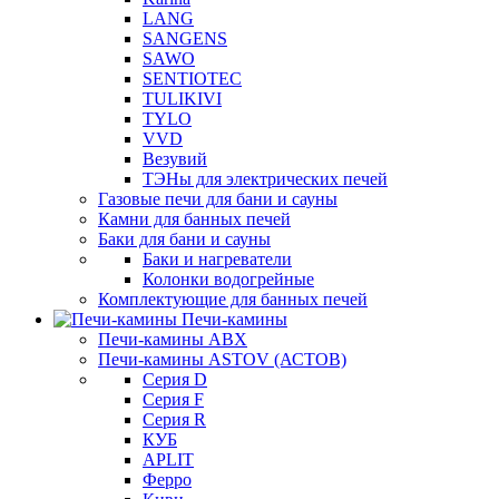
LANG
SANGENS
SAWO
SENTIOTEC
TULIKIVI
TYLO
VVD
Везувий
ТЭНы для электрических печей
Газовые печи для бани и сауны
Камни для банных печей
Баки для бани и сауны
Баки и нагреватели
Колонки водогрейные
Комплектующие для банных печей
Печи-камины
Печи-камины ABX
Печи-камины ASTOV (АСТОВ)
Серия D
Серия F
Серия R
КУБ
APLIT
Ферро