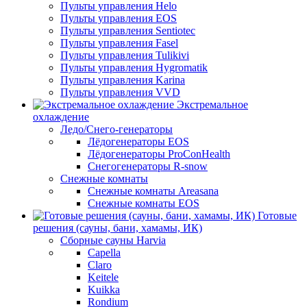
Пульты управления Helo
Пульты управления EOS
Пульты управления Sentiotec
Пульты управления Fasel
Пульты управления Tulikivi
Пульты управления Hygromatik
Пульты управления Karina
Пульты управления VVD
Экстремальное
охлаждение
Ледо/Снего-генераторы
Лёдогенераторы EOS
Лёдогенераторы ProConHealth
Снегогенераторы R-snow
Снежные комнаты
Снежные комнаты Areasana
Снежные комнаты EOS
Готовые
решения (сауны, бани, хамамы, ИК)
Сборные сауны Harvia
Capella
Claro
Keitele
Kuikka
Rondium