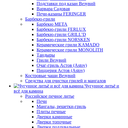
Подставки под казан Везувий
Варвара Садовая
Печи-казаны FERINGER
Барбекю-грили
Барбекю МЕТА
Барбекю-грили FERLUX
Барбекю-грили GRILL’D
Барбекю-грили NORSKEN
Керамические грили KAMADO
Керамические грили MONOLITH
Тандыры
Грили Везувий
Очаг-гриль Астов (Astov)
Пиццерия Астов (Astov)
Костровые чаши Везувий
Средства для очистки грилей и мангалов
Чугунное литьё и
всё для камина
Российское печное литье
Печи
Мангалы, решетки-гриль
Плиты печные
Дверки каминные
Дверки топочные
Дверки поддувальные